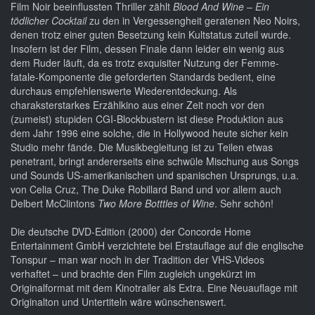
Film Noir beeinflussten Thriller zählt
Blood And Wine – Ein
tödlicher Cocktail
zu den in Vergessengheit geratenen Neo Noirs,
denen trotz einer guten Besetzung kein Kultstatus zuteil wurde.
Insofern ist der Film, dessen Finale dann leider ein wenig aus
dem Ruder läuft, da es trotz exquisiter Nutzung der Femme-
fatale-Komponente die geforderten Standards bedient, eine
durchaus empfehlenswerte Wiederentdeckung. Als
charaksterstarkes Erzählkino aus einer Zeit noch vor den
(zumeist) stupiden CGI-Blockbustern ist diese Produktion aus
dem Jahr 1996 eine solche, die in Hollywood heute sicher kein
Studio mehr fände. Die Musikbegleitung ist zu Teilen etwas
penetrant, bringt andererseits eine schwüle Mischung aus Songs
und Sounds US-amerikanischen und spanischen Ursprungs, u.a.
von Celia Cruz, The Duke Robillard Band und vor allem auch
Delbert McClintons
Two More Botttles of Wine
. Sehr schön!
Die deutsche DVD-Edition (2000) der Concorde Home
Entertainment GmbH verzichtete bei Erstauflage auf die englische
Tonspur – man war noch in der Tradition der VHS-Videos
verhaftet – und brachte den Film zugleich ungekürzt im
Originalformat mit dem Kinotrailer als Extra. Eine Neuauflage mit
Originalton und Untertiteln wäre wünschenswert.