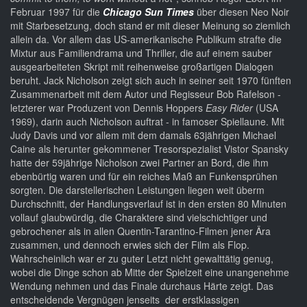
Februar 1997 für die
Chicago Sun Times
über diesen Neo Noir
mit Starbesetzung, doch stand er mit dieser Meinung so ziemlich
allein da. Vor allem das US-amerikanische Publikum strafte die
Mixtur aus Familiendrama und Thriller, die auf einem sauber
ausgearbeiteten Skript mit reihenweise großartigen Dialogen
beruht. Jack Nicholson zeigt sich auch in seiner seit 1970 fünften
Zusammenarbeit mit dem Autor und Regisseur Bob Rafelson -
letzterer war Produzent von Dennis Hoppers
Easy Rider
(USA
1969), darin auch Nicholson auftrat - in famoser Spiellaune. Mit
Judy Davis und vor allem mit dem damals 63jährigen Michael
Caine als herunter gekommener Tresorspezialist Vistor Spansky
hatte der 59jährige Nicholson zwei Partner an Bord, die ihm
ebenbürtig waren und für ein reiches Maß an Funkensprühen
sorgten. Die darstellerischen Leistungen liegen weit überm
Durchschnitt, der Handlungsverlauf ist in den ersten 80 Minuten
vollauf glaubwürdig, die Charaktere sind vielschichtiger und
gebrochener als in allen Quentin-Tarantino-Filmen jener Ära
zusammen, und dennoch erwies sich der Film als Flop.
Wahrscheinlich war er zu guter Letzt nicht gewalttätig genug,
wobei die Dinge schon ab Mitte der Spielzeit eine unangenehme
Wendung nehmen und das Finale durchaus Härte zeigt. Das
entscheidende Vergnügen jenseits der erstklassigen