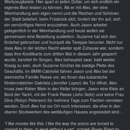
Werkzeugkeiste. Hier spart er jeden Dollar, um sich endlich ein
eigenes Boot leisten zu können. Als er mit Alex, der eine
Weinhandlung sein eigen nennt und die Reichen und Schönen
der Stadt beliefert, beim Früstrück sitzt, fordert der ihn auf, sich
ein vernünftiges Hemd anzuziehen. Auch Jason arbeitet
gelegentlich in der Weinhandlung und heute wollen sie
gemeinsam eine Bestellung ausliefern. Suzanne hat sich den
Knöchel gebrochen und humpelt die Tereppe herunter. Nicht nur
dass Alex in der letzten Nacht wieder spät Zuhause war, sondern
dass ihre Kreditkarte zum dritten Mal in diesem Jahr gesperrt
wurde, bereitet ihr Sorgen. Alex behauptet zwar, bald wieder
flüssig zu sein, doch Suzanne fürchtet die baldige Pleite des
Geschäfts. Im BMW-Cabriolet fahren Jason und Alex bei der
steinreiche Familie Reese vor, wo ihnen das kubanische
Kindermädchen Gabriela (Jennifer Lopez) die Tür öffnet. Alex
muss zwei Kisten Wein in den Keller bringen, Jason eine Kiste an
Bord der Yacht, mit der Frank Reese (John Seitz) und seine Frau
Dina (Robyn Peterson) für mehrere Tage zum Fischen verreisen
werden. Doch Alex hat vor Ort noch Interessen, die eher in den
oberen Stockwerken des weitläufigen Hauses angesiedelt sind…
“I like movies like this: I like the way the actors are forced to
commit to them, to work without a net”
, schrieb Roger Ebert im