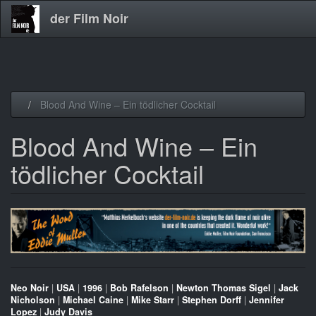
der Film Noir
Direkt
Blood And Wine – Ein tödlicher Cocktail
zum
Inhalt
Blood And Wine – Ein
tödlicher Cocktail
Neo Noir
|
USA
|
1996
|
Bob Rafelson
|
Newton Thomas Sigel
|
Jack
Nicholson
|
Michael Caine
|
Mike Starr
|
Stephen Dorff
|
Jennifer
Lopez
|
Judy Davis