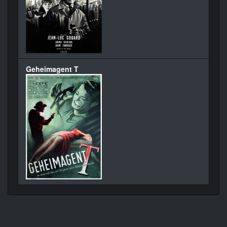
Geheimagent T