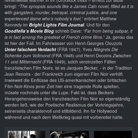
reihenweise Männer in ihr (Un)Glück treibt – erneut zur Blüte
bringt:
“The synopsis sounds like a James Cain novel, filled as it is
with gangsters, murder, betrayal, criminal justice, and one
experienced dame who’s nobody’s fool,”
erörtert Matthew
Kennedy im
Bright Lights Film Journal
.
Und für den
Goodfella’s Movie Blog
schrieb Dave:
“Far from being subpar, it
is in fact among the greatest of French crime films.”
Ja, genau das
ist hier der Fall. Im Fahrwasser von Henri-Georges Clouzots
Unter falschem Verdacht
(FRA 1947), Yves Allégrets
Die
Schenke zum Vollmond
(FRA 1948) und Henri Decoins
Zwischen
11 und Mitternacht
(FRA 1949), solch vereinzelten Fällen
französischen Film Noirs, ist es Jacques Becker, - in der Tradition
Jean Renoirs - der Frankreich zum eigenen Film Noir verhilft.
Inwieweit die Einflüsse des US-amerikanischen oder britischen
Film-Noir-Kinos jener Zeit hier eine tragende Rolle spielten,
müsste nochmals unter die Lupe. Fakt ist, dass Beckers
Herangehensweise den französischen Film Noir so eigenständig
werden ließ, wie der Poetische Realismus der Vorkriegsjahre,
seinerseits charaktervoll und stilbildend, ihn für Hollywood
während und nach dem Weltkrieg quasi mit vorbereitet hatte.