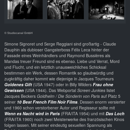
© Studiocanal GmbH
Simone Signoret und Serge Reggiani sind großartig - Claude
Dauphin als dubioser Gangsterboss Félix Leca hinter der
Fassade eines Weinhändlers und Raymond Bussières als
Mandas treuer Freund sind es ebenso. Liebe und Verrat, Mord
und Flucht, und ein letztlich unausweichliches Schicksal
bestimmen ein Werk, dessen Romantik so glaubwürdig und
zugkräftig daher kommt wie diejenige in Jacques Tourneurs
Goldenes Gift
(USA 1947) oder in Billy Wilders
Frau ohne
Gewissen
(USA 1944). Das Webportal
Screen Junkies
listet
Jacques Beckers
Goldhelm / Die Sünderin von Paris
auf Platz 5
seiner
10 Best French Film Noir Films
. Dessen enorm versierter
und 1960 schon verstorbener Autor und Regisseur sollte mit
Wenn es Nacht wird in Paris
(FRA/ITA 1954) und mit
Das Loch
(FRA/ITA 1960) noch zwei Meisterwerke des französischen Kinos
folgen lassen. Mit seiner eindeutig sexuellen Spannung als