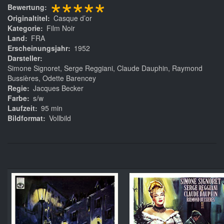
*****
Bewertung
Originaltitel
Casque d’or
Kategorie
Film Noir
Land
FRA
Erscheinungsjahr
1952
Darsteller
Simone Signoret, Serge Reggiani, Claude Dauphin, Raymond
Bussières, Odette Barencey
Regie
Jacques Becker
Farbe
s/w
Laufzeit
95 min
Bildformat
Vollbild