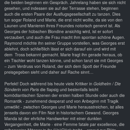
die beiden beginnen ein Gespräch. Jahrelang haben sie sich nicht
gesehen, und indessen sie auf der Terrasse stehen, beginnen
auch die ersten Paare der Ausflugsgesellschaft zu tanzen. Dies
tun sogar Roland und Marie, die erst nicht wollte, da sie von den
Launen und Manieren ihres Freundes notorisch genervt ist. Als
Georges der hübschen Blondine ansichtig wird, ist er sofort
verzaubert, und auch die Frau macht ihm spontan schöne Augen.
Raymond möchte ihn seiner Gruppe vorstellen, was Georges erst
ablehnt, doch schließlich lässt er sich darauf ein und wird mit
dem Tross bekannt gemacht. Marie fragt ihn gerade heraus, ob
ein Tischler wohl tanzen könne, und schon tanzt sie mit Georges
– zum Verdruss von Roland, der sich dem Spott der Freunde
preisgegeben sieht und daher auf Rache sinnt…
Perfekt! Doch während bis heute viele Kritiker in
Goldhelm / Die
Sünderin von Paris
die flapsig und bestenfalls leicht
komödiantischen Szenen der ersten halben Stunde oder auch die
Romantik - zunehmend desperat und von Anbeginn mit Tragik
umwölkt - zwischen Georges und Marie herausstreichen, ist alles
jenseits davon ein Film Noir in historischem Gewand. Georges
Manda ist der ehrliche Handwerker mit einer dunklen
Vergangenheit, die Marie - eine Femme fatale par excellence, die