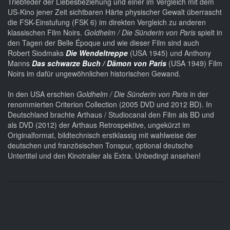
Triebfeder der Liebesbeziehung und einer im Vergleich mit dem
US-Kino jener Zeit sichtbaren Härte physischer Gewalt überrascht
die FSK-Einstufung (FSK 6) im direkten Vergleich zu anderen
klassischen Film Noirs.
Goldhelm / Die Sünderin von Paris
spielt in
den Tagen der Belle Époque und wie dieser Film sind auch
Robert Siodmaks
Die Wendeltreppe
(USA 1945) und Anthony
Manns
Das schwarze Buch / Dämon von Paris
(USA 1949) Film
Noirs im dafür ungewöhnlichen historischen Gewand.
In den USA erschien
Goldhelm / Die Sünderin von Paris
in der
renommierten Criterion Collection (2005 DVD und 2012 BD). In
Deutschland brachte Arthaus / Studiocanal den Film als BD und
als DVD (2012) der Arthaus Retrospektive, ungekürzt im
Originalformat, bildtechnisch erstklassig mit wahlweise der
deutschen und französischen Tonspur, optional deutsche
Untertitel und den Kinotrailer als Extra. Unbedingt ansehen!