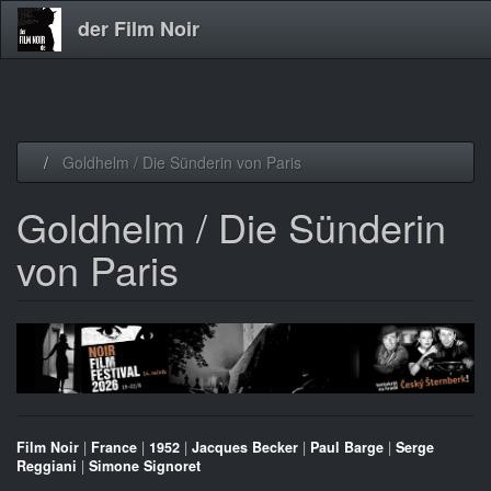
der Film Noir
Direkt
Goldhelm / Die Sünderin von Paris
zum
Inhalt
Goldhelm / Die Sünderin
von Paris
Film Noir
|
France
|
1952
|
Jacques Becker
|
Paul Barge
|
Serge
Reggiani
|
Simone Signoret