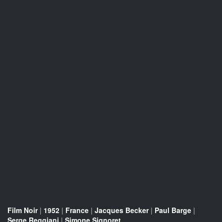
Film Noir
|
1952
|
France
|
Jacques Becker
|
Paul Barge
|
Serge Reggiani
|
Simone Signoret