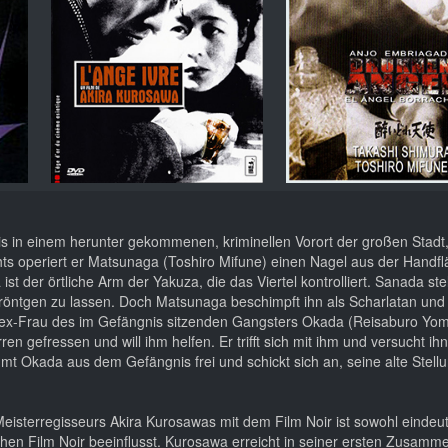
s in einem herunter gekommenen, kriminellen Vorort der großen Stadt,
s operiert er Matsunaga (Toshiro Mifune) einen Nagel aus der Handflä
t der örtliche Arm der Yakuza, die das Viertel kontrolliert. Sanada stell
h röntgen zu lassen. Doch Matsunaga beschimpft ihn als Scharlatan und
ie ex-Frau des im Gefängnis sitzenden Gangsters Okada (Reisaburo Yom
n gefressen und will ihm helfen. Er trifft sich mit ihm und versucht ih
mmt Okada aus dem Gefängnis frei und schickt sich an, seine alte Stellu
Meisterregisseurs Akira Kurosawas mit dem Film Noir ist sowohl eindeu
n Film Noir beeinflusst. Kurosawa erreicht in seiner ersten Zusamme