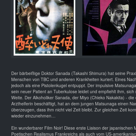
Der bärbeißige Doktor Sanada (Takashi Shimura) hat seine Praxi
Menschen von TBC und anderen Krankheiten kuriert. Eines Nacht
jedoch als eine Pistolenkugel entpuppt. Der impulsive Matsunaga is
sein neuer Patient an Tuberkulose leidet und empfiehlt ihm, sic
Weite. Der Alkoholiker Sanada, der Miyo (Chieko Nakakita) - d
Arzthelferin beschäftigt, hat an dem jungen Matsunaga einen Narre
überzeugen, dass ihm nicht viel Zeit bleibt. Zur gleichen Zeit ko
wieder einzunehmen…
Ein wunderbarer Film Noir! Diese erste Liaison der japanischen 
Poetischen Realismus Frankreichs als auch vom US-amerikanische