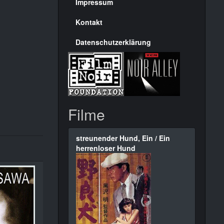
Seite
Impressum
Kontakt
Datenschutzerklärung
Filme
streunender Hund, Ein / Ein
herrenloser Hund