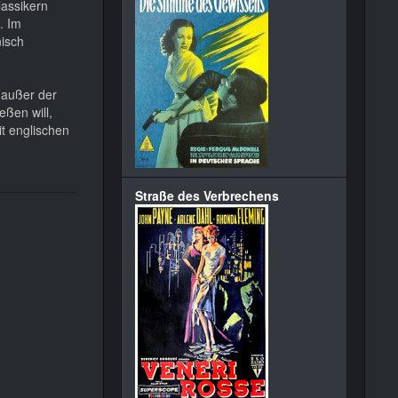
lassikern
. Im
nisch
 außer der
eßen will,
it englischen
Straße des Verbrechens