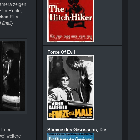
Kamera zeigen
 im Finale,
nchen Film
I finally
Force Of Evil
mit dem
Stimme des Gewissens, Die
wei weitere