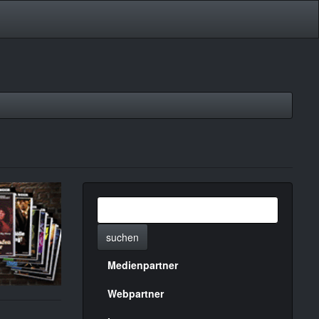
suchen
Medienpartner
Menülinks
rechte
Webpartner