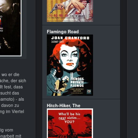
Flamingo Road
 wo er die
che, der sich
t fest, dass
 sucht das
amoto) - als
n davon zu
Hitch-Hiker, The
ng im Viertel
tig vom
narbeit mit