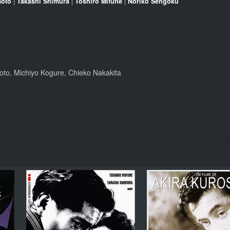
moto
|
Takashi Shimura
|
Toshirô Mifune
|
Noriko Sengoku
to, Michiyo Kogure, Chieko Nakakita