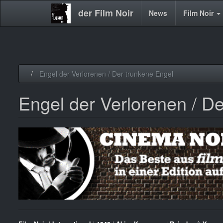
der Film Noir
Main
News
Film Noir
navigation
Direkt
Engel der Verlorenen / Der trunkene Engel
zum
Inhalt
Engel der Verlorenen / D