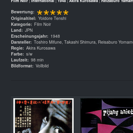
Film Noir
|
International
|
1948
|
Akira Kurosawa
|
Reizaburô Yama
*****
Bewertung
Originaltitel
Yoidore Tenshi
Kategorie
Film Noir
Land
JPN
Erscheinungsjahr
1948
Darsteller
Toshiro Mifune, Takashi Shimura, Reisaburo Yomamo
Regie
Akira Kurosawa
Farbe
s/w
Laufzeit
98 min
Bildformat
Vollbild