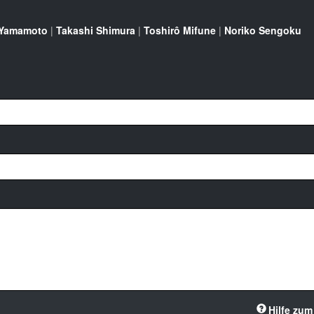
 Yamamoto
|
Takashi Shimura
|
Toshirô Mifune
|
Noriko Sengoku
Hilfe zum