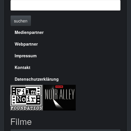
suchen
Medienpartner
Menülinks
rechte
Webpartner
Seite
Impressum
Kontakt
Datenschutzerklärung
Filme