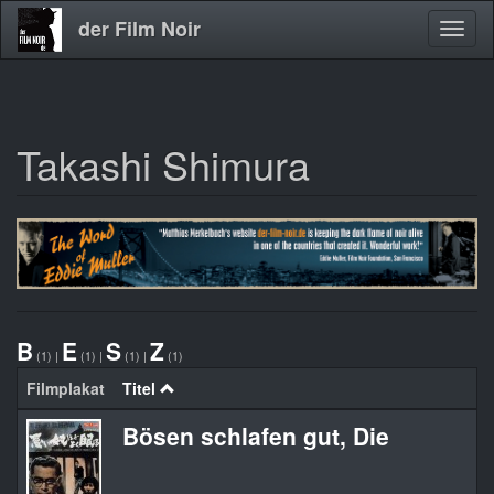
der Film Noir
Navig
aktivi
Takashi Shimura
Direkt
zum
Inhalt
B
E
S
Z
(1)
|
(1)
|
(1)
|
(1)
Filmplakat
Titel
Bösen schlafen gut, Die