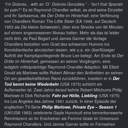
“I'm Dolores... with an 'O.' Dolores Gonzáles.” - “Isn't that Spanish
for pain?”
Es ist Raymond Chandler selbst, es sind seine Einzeiler
und ihr Sarkasmus, die
Der Dritte im Hinterhalt
, eine Verfilmung
von Chandlers Roman
The Little Sister
(EA 1949, auf Deutsch
1953 als
Die kleine Schwester
), über eine Strecke von 96 Minuten
auf einem angemessenen Niveau halten. Mehr als das ist leider
nicht drin, da Paul Bogart und James Garner die Vorlage
Chandlers beizeiten vom Grad des schwarzen Humors ins
Komödiantische abrutschen lassen, wie u.a. ein überflüssiger
Auftritt der Kampfsportlegende Bruce Lee belegt. Am Ende ist
Der
Dritte im Hinterhalt
, gemessen an seinen Vorgängern, eine
lediglich mittelprächtige Raymond-Chandler-Adaption. Mit Elliott
Gould als Marlowe sollte Robert Altman den Antihelden an seinen
Ort am gesellschaftlichen Rand zurückführen, insofern er in
Der
Tod kennt keine Wiederkehr
(USA 1973) schlicht ein
Außenseiter ist. Zwei Jahre darauf kehrte Robert Mitchums Philip
Marlowe in Dick Richards‘
Fahr zur Hölle, Liebling
(USA 1975)
ins Los Angeles des Jahres 1941 zurück. In einer Episode der
englischen TV-Serie
Philip Marlowe, Private Eye – Season 1
(UK/USA 1983) zelebrierte Gayle Hunnicutt eine bemerkenswerte
Reminiszenz an ihr Erscheinen als Femme fatale im Universum
Raymond Chandlers. Und James Garner sollte im Fernsehen