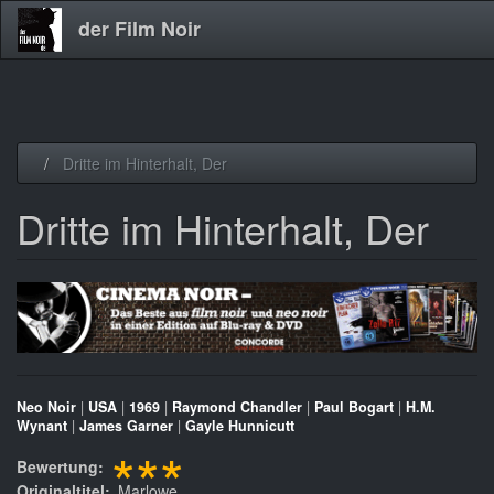
der Film Noir
Direkt
Dritte im Hinterhalt, Der
zum
Inhalt
Dritte im Hinterhalt, Der
Neo Noir
|
USA
|
1969
|
Raymond Chandler
|
Paul Bogart
|
H.M.
Wynant
|
James Garner
|
Gayle Hunnicutt
***
Bewertung
Originaltitel
Marlowe