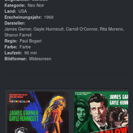
Kategorie
Neo Noir
Land
USA
Erscheinungsjahr
1969
Darsteller
James Garner, Gayle Hunnicutt, Carroll O‘Connor, Rita Moreno,
Sharon Farrell
Regie
Paul Bogart
Farbe
Farbe
Laufzeit
96 min
Bildformat
Widescreen