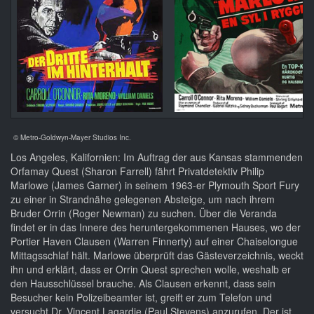
© Metro-Goldwyn-Mayer Studios Inc.
Los Angeles, Kalifornien: Im Auftrag der aus Kansas stammenden
Orfamay Quest (Sharon Farrell) fährt Privatdetektiv Philip
Marlowe (James Garner) in seinem 1963-er Plymouth Sport Fury
zu einer in Strandnähe gelegenen Absteige, um nach ihrem
Bruder Orrin (Roger Newman) zu suchen. Über die Veranda
findet er in das Innere des heruntergekommenen Hauses, wo der
Portier Haven Clausen (Warren Finnerty) auf einer Chaiselongue
Mittagsschlaf hält. Marlowe überprüft das Gästeverzeichnis, weckt
ihn und erklärt, dass er Orrin Quest sprechen wolle, weshalb er
den Hausschlüssel brauche. Als Clausen erkennt, dass sein
Besucher kein Polizeibeamter ist, greift er zum Telefon und
versucht Dr. Vincent Lagardie (Paul Stevens) anzurufen. Der ist