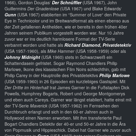
1966), Gordon Douglas‘
Der Schnüffler
(USA 1967), John
Guillermins
Der Gnadenlose
(USA 1967) und Blake Edwards‘
Gunn
(USA 1967) etablierten im “Summer of Love“ den Private
Eye in Technicolor und im Breitwandformat als einen ebenso aus
der Zeit gefallenen Antihelden, wie er bereits in den frühen 40er
Jahren seinem Publikum vorgestellt worden war. Nur 10 Jahre
zuvor war er ins deutlich harmlosere Format der TV-Serie
verbannt worden und hatte als
Richard Diamond, Privatdetektiv
(USA 1957-1960), als
Mike Hammer
(USA 1958-1959) oder als
Johnny Midnight
(USA 1960) stets in Schwarzweiß ein
Schattendasein gefristet. Sogar Raymond Chandlers Philip
Marlowe, Ikone des klassischen Film Noirs schlechthin, gab mit
Philip Carey in der Hauptrolle des Privatdetektivs
Philip Marlowe
(USA 1959-1960) in 26 Episoden ein kurzlebiges Gastspiel. Mit
Der Dritte im Hinterhalt
trat James Garner in die Fußstapfen Dick
Powells, Humphrey Bogarts, Robert und George Montgomerys
und eben auch Careys. Garner war längst etabliert, hatte einst mit
der TV-Serie
Maverick
(USA 1957-1962) im Fernsehen den
Durchbruch erlangt und sich in den 60-er Jahren auch in
Hollywood einen Namen erworben. Mit ihm transferierte Paul
Bogart Chandlers Detektiv der 40-er und 50-er Jahre in die Ära
von Popmusik und Hippieschick. Dabei hat Garner wie zuvor auch