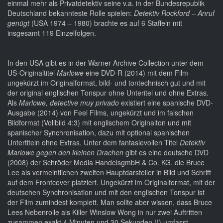
einmal mehr als Privatdetektiv seine v.a. in der Bundesrepublik
Deutschland bekannteste Rolle spielen:
Detektiv Rockford – Anruf
genügt
(USA 1974 – 1980) brachte es auf 6 Staffeln mit
insgesamt 119 Einzelfolgen.
In den USA gibt es in der Warner Archive Collection unter dem
US-Originaltitel
Marlowe
eine DVD-R (2014) mit dem Film
ungekürzt im Originalformat, bild- und tontechnisch gut und mit
der original englischen Tonspur ohne Unteritel und ohne Extras.
Als
Marlowe, detective muy privado
existiert eine spanische DVD-
Ausgabe (2014) von Feel Films, ungekürzt und im falschen
Bildformat (Vollbild 4:3) mit englischem Originalton und mit
spanischer Synchronisation, dazu mit optional spanischen
Untertiteln ohne Extras. Unter dem fantasievollen Titel
Detektiv
Marlowe gegen den kleinen Drachen
gibt es eine deutsche DVD
(2008) der Schröder Media HandelsgmbH & Co. KG, die Bruce
Lee als vermeintlichen zweiten Hauptdarsteller in Bild und Schrift
auf dem Frontcover platziert. Ungekürzt im Originalformat, mit der
deutschen Synchronisation und mit den englischen Tonspur ist
der Film zumindest komplett. Man sollte aber wissen, dass Bruce
Lees Nebenrolle als Killer Winslow Wong in nur zwei Auftritten
zusammen exakt 4 Minuten und 30 Sekunden (!) umfasst.