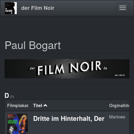
der Film Noir
Navig
aktivi
Paul Bogart
Direkt
zum
Inhalt
D
(1)
Filmplakat
Titel
Orginaltitel
Dritte im Hinterhalt, Der
Marlowe