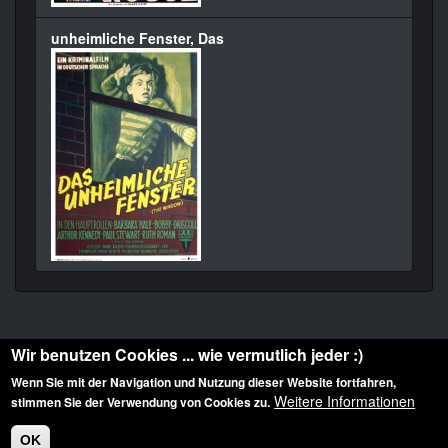
unheimliche Fenster, Das
Wir benutzen Cookies ... wie vermutlich jeder :)
Wenn Sie mit der Navigation und Nutzung dieser Website fortfahren,
Weitere Informationen
stimmen Sie der Verwendung von Cookies zu.
Diese Website ist urheberrechtlich geschützt: © 2010-2026 der Film Noir de. Alle
Rechte vorbehalten.
OK