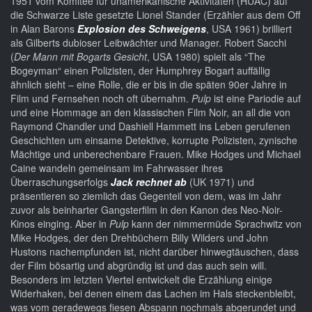
1951 vom Komitee für unamerikanische Aktivitäten (HUAC) auf
die Schwarze Liste gesetzte Lionel Stander (Erzähler aus dem Off
in Alan Barons
Explosion des Schweigens
, USA 1961) brilliert
als Gilberts dubioser Leibwächter und Manager. Robert Sacchi
(
Der Mann mit Bogarts Gesicht
, USA 1980) spielt als “The
Bogeyman“ einen Polizisten, der Humphrey Bogart auffällig
ähnlich sieht – eine Rolle, die er bis in die späten 90er Jahre in
Film und Fernsehen noch oft übernahm.
Pulp
ist eine Pariodie auf
und eine Hommage an den klassischen Film Noir, an all die von
Raymond Chandler und Dashiell Hammett ins Leben gerufenen
Geschichten um einsame Detektive, korrupte Polizisten, zynische
Mächtige und unberechenbare Frauen. Mike Hodges und Michael
Caine wandeln gemeinsam im Fahrwasser ihres
Überraschungserfolgs
Jack rechnet ab
(UK 1971) und
präsentieren so ziemlich das Gegenteil von dem, was im Jahr
zuvor als beinharter Gangsterfilm in den Kanon des Neo-Noir-
Kinos einging. Aber in
Pulp
kann der nimmermüde Sprachwitz von
Mike Hodges, der den Drehbüchern Billy Wilders und John
Hustons nachempfunden ist, nicht darüber hinwegtäuschen, dass
der Film bösartig und abgründig ist und das auch sein will.
Besonders im letzten Viertel entwickelt die Erzählung einige
Widerhaken, bei denen einem das Lachen im Hals steckenbleibt,
was vom geradewegs fiesen Abspann nochmals abgerundet und