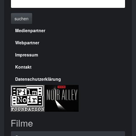
suchen
Medienpartner
Menülinks
rechte
Webpartner
Seite
Impressum
Kontakt
Datenschutzerklärung
Filme