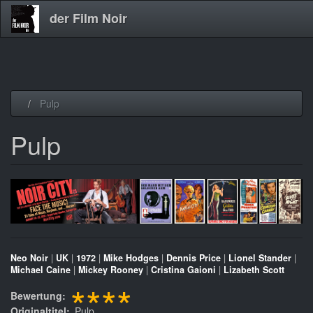
der Film Noir
Direkt
Pulp
zum
Inhalt
Pulp
Neo Noir
|
UK
|
1972
|
Mike Hodges
|
Dennis Price
|
Lionel Stander
|
Michael Caine
|
Mickey Rooney
|
Cristina Gaioni
|
Lizabeth Scott
****
Bewertung
Originaltitel
Pulp