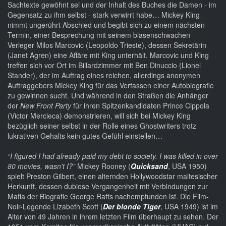
Sachtexte gewöhnt sei und der Inhalt des Buches die Damen - im
Gegensatz zu ihm selbst - stark verwirrt habe… Mickey King
nimmt ungerührt Abschied und begibt sich zu einem nächsten
Termin, einer Besprechung mit seinem blasenschwachen
Verleger Milos Marcovic (Leopoldo Trieste), dessen Sekretärin
(Janet Agren) eine Affäre mit King unterhält. Marcovic und King
treffen sich vor Ort im Billardzimmer mit Ben Dinuccio (Lionel
Stander), der im Auftrag eines reichen, allerdings anonymen
Auftraggebers Mickey King für das Verfassen einer Autobiografie
zu gewinnen sucht. Und während in den Straßen die Anhänger
der
New Front Party
für ihren Spitzenkandidaten Prince Cippola
(Victor Mercieca) demonstrieren, will sich bei Mickey King
bezüglich seiner selbst in der Rolle eines Ghostwriters trotz
lukrativen Gehalts kein gutes Gefühl einstellen…
“I figured I had already paid my debt to society. I was killed in over
80 movies, wasn't I?”
Mickey Rooney (
Quicksand
, USA 1950)
spielt Preston Gilbert, einen alternden Hollywoodstar maltesischer
Herkunft, dessen dubiose Vergangenheit mit Verbindungen zur
Mafia der Biografie George Rafts nachempfunden ist. Die Film-
Noir-Legende Lizabeth Scott (
Der blonde Tiger
, USA 1949) ist im
Alter von 49 Jahren in ihrem letzten Film überhaupt zu sehen. Der