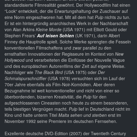
standardisierte Filmrealität gewöhnt. Der Hollywoodfilm hat einen
“Look“ entwickelt, der die Erwartungshaltung der Zuschauer auf
eine Norm eingeschworen hat. Mit all dem hat
Pulp
nichts zu tun.
Er ist ein hintergründig anarchisches Werk in der Nachbarschaft
von Alan Arkins
Kleine Morde
(USA 1971) mit Elliott Gould oder
Stephen Frears’
Auf leisen Sohlen
(UK 1971), darin Albert
Finney die Hauptrolle spielt. Solche Werke sprengten die Fesseln
konventionellen Filmschaffens und zwar parallel zu den
ernsthaften Innovationen der Regisseure im Kontext von
New
Hollywood
und verarbeiteten die Einflüsse der Nouvelle Vague
und des europäischen Autorenfilms der Zeit auf eigene Weise.
Nachfolger wie
The Black Bird
(USA 1975) oder
Der
Schmalspurschnüffler
(USA 1978) versuchten sich im Lauf der
70er Jahre ebenfalls als Film-Noir-Komödien. Aber deren
Bezugnahme ist weit konventioneller und nicht von einer so
überbordenden, bizarren Kreativität, die
Pulp
für den
aufgeschlossenen Cineasten noch heute zu einem besonderen,
teils biestigen Vergnügen macht.
Pulp
lief in Deutschland nicht im
Kino und hatte unterm Titel
Malta sehen und sterben
erst im
November 1992 seine Premiere im deutschen Fernsehen.
Exzellente deutsche DVD-Edition (2007) der Twentieth Century