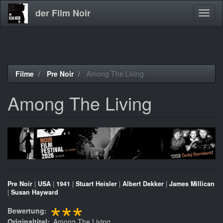
der Film Noir
Navig
aktivi
Direkt
Filme
Pre Noir
Among The Living
zum
Inhalt
Among The Living
Pre Noir
|
USA
|
1941
|
Stuart Heisler
|
Albert Dekker
|
James Millican
|
Susan Hayward
***
Bewertung
Originaltitel
Among The Living