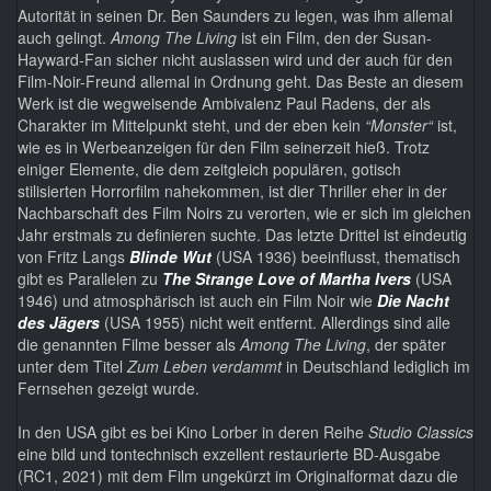
Autorität in seinen Dr. Ben Saunders zu legen, was ihm allemal
auch gelingt.
Among The Living
ist ein Film, den der Susan-
Hayward-Fan sicher nicht auslassen wird und der auch für den
Film-Noir-Freund allemal in Ordnung geht. Das Beste an diesem
Werk ist die wegweisende Ambivalenz Paul Radens, der als
Charakter im Mittelpunkt steht, und der eben kein
“Monster“
ist,
wie es in Werbeanzeigen für den Film seinerzeit hieß. Trotz
einiger Elemente, die dem zeitgleich populären, gotisch
stilisierten Horrorfilm nahekommen, ist dier Thriller eher in der
Nachbarschaft des Film Noirs zu verorten, wie er sich im gleichen
Jahr erstmals zu definieren suchte. Das letzte Drittel ist eindeutig
von Fritz Langs
Blinde Wut
(USA 1936) beeinflusst, thematisch
gibt es Parallelen zu
The Strange Love of Martha Ivers
(USA
1946) und atmosphärisch ist auch ein Film Noir wie
Die Nacht
des Jägers
(USA 1955) nicht weit entfernt. Allerdings sind alle
die genannten Filme besser als
Among The Living
, der später
unter dem Titel
Zum Leben verdammt
in Deutschland lediglich im
Fernsehen gezeigt wurde.
In den USA gibt es bei Kino Lorber in deren Reihe
Studio Classics
eine bild und tontechnisch exzellent restaurierte BD-Ausgabe
(RC1, 2021) mit dem Film ungekürzt im Originalformat dazu die