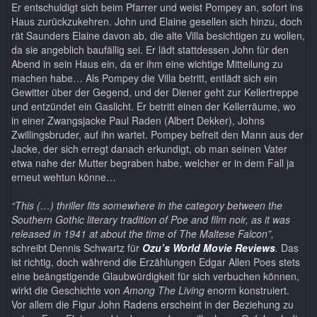
Er entschuldigt sich beim Pfarrer und weist Pompey an, sofort ins
Haus zurückzukehren. John und Elaine gesellen sich hinzu, doch
rät Saunders Elaine davon ab, die alte Villa besichtigen zu wollen,
da sie angeblich baufällig sei. Er lädt stattdessen John für den
Abend in sein Haus ein, da er ihm eine wichtige Mitteilung zu
machen habe… Als Pompey die Villa betritt, entlädt sich ein
Gewitter über der Gegend, und der Diener geht zur Kellertreppe
und entzündet ein Gaslicht. Er betritt einen der Kellerräume, wo
in einer Zwangsjacke Paul Raden (Albert Dekker), Johns
Zwillingsbruder, auf ihn wartet. Pompey befreit den Mann aus der
Jacke, der sich erregt danach erkundigt, ob man seinen Vater
etwa nahe der Mutter begraben habe, welcher er in dem Fall ja
erneut wehtun könne…
“This (…) thriller fits somewhere in the category between the
Southern Gothic literary tradition of Poe and film noir, as it was
released in 1941 at about the time of The Maltese Falcon”,
schreibt Dennis Schwartz für
Ozu’s World Movie Reviews
.
Das
ist richtig, doch während die Erzählungen Edgar Allen Poes stets
eine beängstigende Glaubwürdigkeit für sich verbuchen können,
wirkt die Geschichte von
Among The Living
enorm konstruiert.
Vor allem die Figur John Radens erscheint in der Beziehung zu