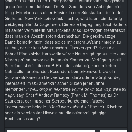
seiner Frau Elaine und in der geradezu willenlosen Gefolgschaft
gegenüber dem dubiosen Dr. Ben Saunders von Anbeginn nicht
triftig. Ein Mann aus einer Provinz in den Südstaaten, der in der
Großstadt New York sein Glück machte, wird kaum ein derartig
weichgespülter Ja-Sager sein. Die erste Begegnung Paul Radens
mit seiner Vermieterin Mrs. Pickens ist so überzogen theatralisch,
dass man die Absicht sofort durchschaut. Die geschwätzige
Dame bemerkt nicht, dass sie es mit einem „Wahnsinnigen“ zu
tun hat, der ihr kein Wort erwidert. Überzeugend? Nicht die
Bohne! Eine solche Hauswirtin würde Neunzugänge auf Herz und
Nieren prüfen, bevor sie ihnen ein Zimmer zur Verfügung stellt.
So reihen sich in diesem B-Film die schlampig konstruierten
Nahtstellen aneinander. Besonders bemerkenswert: Ob ein
Schwarzafrikaner an Herzversagen starb oder erwürgt wurde,
interessiert im US-amerikanischen Süden jener Jahre
niemanden.
“Well, drop in next time you’re down this way, we’ll fix
it up“
, sagt Sheriff Andrew Ramsey (Frank M. Thomas) zu Dr.
Saunders, der mit seiner Sterbeurkunde eine „falsche”
Todesursache belegte:
“Don’t worry about it.”
Eher ein Klischee
oder ein versteckter Hinweis auf die seinerzeit gängige
Rechtsauffassung?