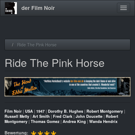
der Film Noir
Navig
aktivi
Direkt
Ride The Pink Horse
zum
Inhalt
Ride The Pink Horse
Film Noir
|
USA
|
1947
|
Dorothy B. Hughes
|
Robert Montgomery
|
Russell Metty
|
Art Smith
|
Fred Clark
|
John Doucette
|
Robert
Montgomery
|
Thomas Gomez
|
Andrea King
|
Wanda Hendrix
Bewertung