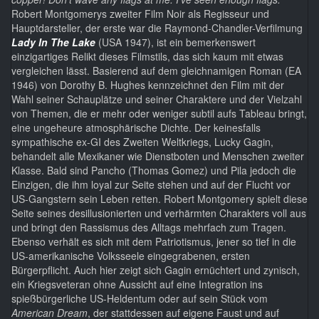
Robert Montgomerys zweiter Film Noir als Regisseur und
Hauptdarsteller, der erste war die Raymond-Chandler-Verfilmung
Lady In The Lake
(USA 1947), ist ein bemerkenswert
einzigartiges Relikt dieses Filmstils, das sich kaum mit etwas
vergleichen lässt. Basierend auf dem gleichnamigen Roman (EA
1946) von Dorothy B. Hughes kennzeichnet den Film mit der
Wahl seiner Schauplätze und seiner Charaktere und der Vielzahl
von Themen, die er mehr oder weniger subtil aufs Tableau bringt,
eine ungeheure atmosphärische Dichte. Der keinesfalls
sympathische ex-GI des Zweiten Weltkriegs, Lucky Gagin,
behandelt alle Mexikaner wie Dienstboten und Menschen zweiter
Klasse. Bald sind Pancho (Thomas Gomez) und Pila jedoch die
Einzigen, die ihm loyal zur Seite stehen und auf der Flucht vor
US-Gangstern sein Leben retten. Robert Montgomery spielt diese
Seite seines desillusionierten und verhärmten Charakters voll aus
und bringt den Rassismus des Alltags mehrfach zum Tragen.
Ebenso verhält es sich mit dem Patriotismus, jener so tief in die
US-amerikanische Volksseele eingegrabenen, ersten
Bürgerpflicht. Auch hier zeigt sich Gagin ernüchtert und zynisch,
ein Kriegsveteran ohne Aussicht auf eine Integration ins
spießbürgerliche US-Heldentum oder auf sein Stück vom
American Dream
, der stattdessen auf eigene Faust und auf