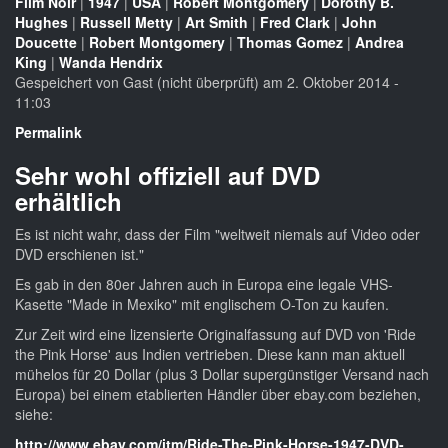
Film Noir
|
1947
|
USA
|
Robert Montgomery
|
Dorothy B.
Hughes
|
Russell Metty
|
Art Smith
|
Fred Clark
|
John
Doucette
|
Robert Montgomery
|
Thomas Gomez
|
Andrea
King
|
Wanda Hendrix
Gespeichert von
Gast (nicht überprüft)
am 2. Oktober 2014 -
11:03
Permalink
Sehr wohl offiziell auf DVD
erhältlich
Es ist nicht wahr, dass der Film "weltweit niemals auf Video oder
DVD erschienen ist."
Es gab in den 80er Jahren auch in Europa eine legale VHS-
Kasette "Made in Mexiko" mit englischem O-Ton zu kaufen.
Zur Zeit wird eine lizensierte Originalfassung auf DVD von 'Ride
the Pink Horse' aus Indien vertrieben. Diese kann man aktuell
mühelos für 20 Dollar (plus 3 Dollar supergünstiger Versand nach
Europa) bei einem etablierten Händler über ebay.com beziehen,
siehe:
http://www.ebay.com/itm/Ride-The-Pink-Horse-1947-DVD-