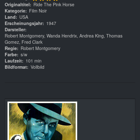
****
Originaltitel
Ride The Pink Horse
Kategorie
Film Noir
Land
USA
Erscheinungsjahr
1947
Darsteller
Robert Montgomery, Wanda Hendrix, Andrea King, Thomas
Gomez, Fred Clark
Regie
Robert Montgomery
Farbe
s/w
Laufzeit
101 min
Bildformat
Vollbild