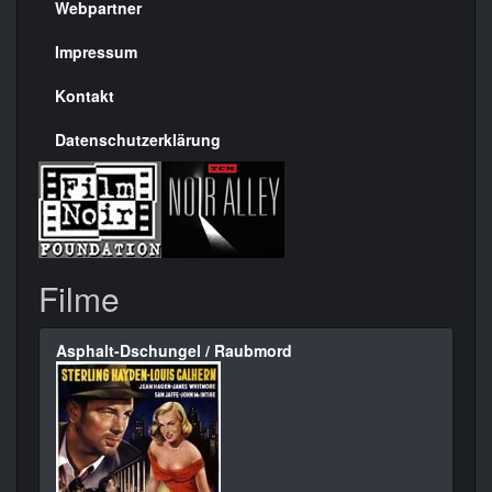
rechte
Webpartner
Seite
Impressum
Kontakt
Datenschutzerklärung
Filme
Asphalt-Dschungel / Raubmord