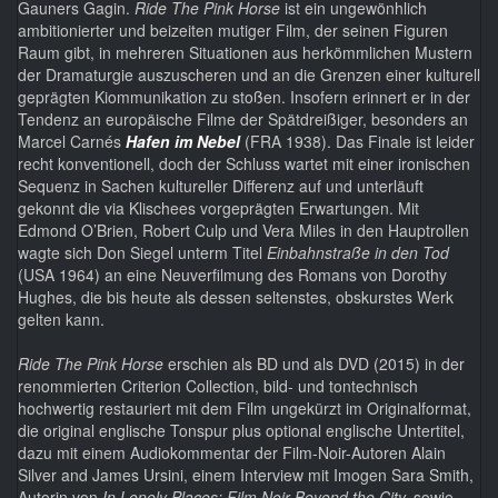
Gauners Gagin.
Ride The Pink Horse
ist ein ungewönhlich
ambitionierter und beizeiten mutiger Film, der seinen Figuren
Raum gibt, in mehreren Situationen aus herkömmlichen Mustern
der Dramaturgie auszuscheren und an die Grenzen einer kulturell
geprägten Kiommunikation zu stoßen. Insofern erinnert er in der
Tendenz an europäische Filme der Spätdreißiger, besonders an
Marcel Carnés
Hafen im
Nebel
(FRA 1938). Das Finale ist leider
recht konventionell, doch der Schluss wartet mit einer ironischen
Sequenz in Sachen kultureller Differenz auf und unterläuft
gekonnt die via Klischees vorgeprägten Erwartungen. Mit
Edmond O’Brien, Robert Culp und Vera Miles in den Hauptrollen
wagte sich Don Siegel unterm Titel
Einbahnstraße in den Tod
(USA 1964) an eine Neuverfilmung des Romans von Dorothy
Hughes, die bis heute als dessen seltenstes, obskurstes Werk
gelten kann.
Ride The Pink Horse
erschien als BD und als DVD (2015) in der
renommierten Criterion Collection, bild- und tontechnisch
hochwertig restauriert mit dem Film ungekürzt im Originalformat,
die original englische Tonspur plus optional englische Untertitel,
dazu mit einem Audiokommentar der Film-Noir-Autoren Alain
Silver and James Ursini, einem Interview mit Imogen Sara Smith,
Autorin von
In Lonely Places: Film Noir Beyond the City,
sowie