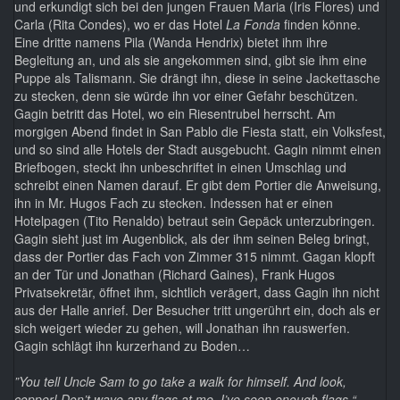
und erkundigt sich bei den jungen Frauen Maria (Iris Flores) und
Carla (Rita Condes), wo er das Hotel
La Fonda
finden könne.
Eine dritte namens Pila (Wanda Hendrix) bietet ihm ihre
Begleitung an, und als sie angekommen sind, gibt sie ihm eine
Puppe als Talismann. Sie drängt ihn, diese in seine Jackettasche
zu stecken, denn sie würde ihn vor einer Gefahr beschützen.
Gagin betritt das Hotel, wo ein Riesentrubel herrscht. Am
morgigen Abend findet in San Pablo die Fiesta statt, ein Volksfest,
und so sind alle Hotels der Stadt ausgebucht. Gagin nimmt einen
Briefbogen, steckt ihn unbeschriftet in einen Umschlag und
schreibt einen Namen darauf. Er gibt dem Portier die Anweisung,
ihn in Mr. Hugos Fach zu stecken. Indessen hat er einen
Hotelpagen (Tito Renaldo) betraut sein Gepäck unterzubringen.
Gagin sieht just im Augenblick, als der ihm seinen Beleg bringt,
dass der Portier das Fach von Zimmer 315 nimmt. Gagan klopft
an der Tür und Jonathan (Richard Gaines), Frank Hugos
Privatsekretär, öffnet ihm, sichtlich verägert, dass Gagin ihn nicht
aus der Halle anrief. Der Besucher tritt ungerührt ein, doch als er
sich weigert wieder zu gehen, will Jonathan ihn rauswerfen.
Gagin schlägt ihn kurzerhand zu Boden…
”You tell Uncle Sam to go take a walk for himself. And look,
copper! Don’t wave any flags at me. I’ve seen enough flags.“