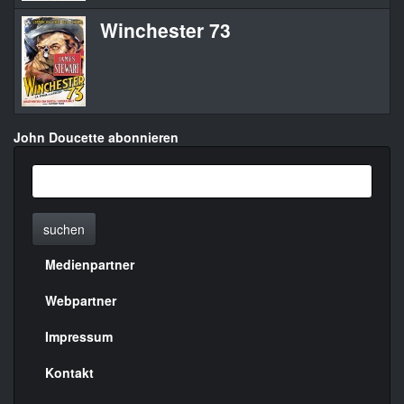
Winchester 73
John Doucette abonnieren
suchen
Medienpartner
Menülinks
rechte
Webpartner
Seite
Impressum
Kontakt