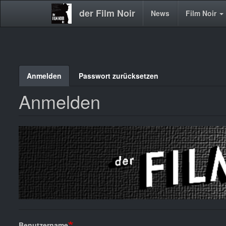
der Film Noir
Main
News
Film Noir
navigation
Direkt
Anmelden
Passwort zurücksetzen
Primary
zum
Inhalt
Anmelden
tabs
Benutzername