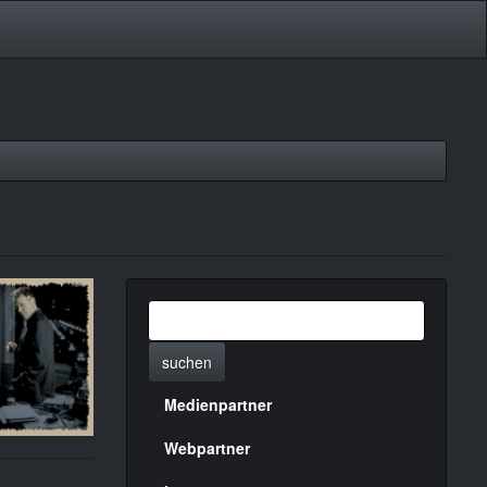
suchen
Medienpartner
Menülinks
rechte
Webpartner