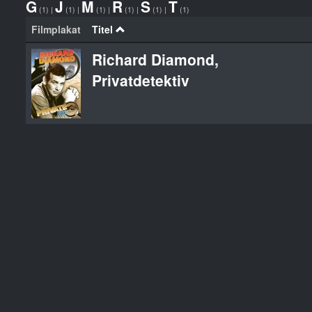
G
J
M
R
S
T
(1)
|
(1)
|
(1)
|
(1)
|
(1)
|
(1)
Filmplakat
Titel
Richard Diamond,
Privatdetektiv