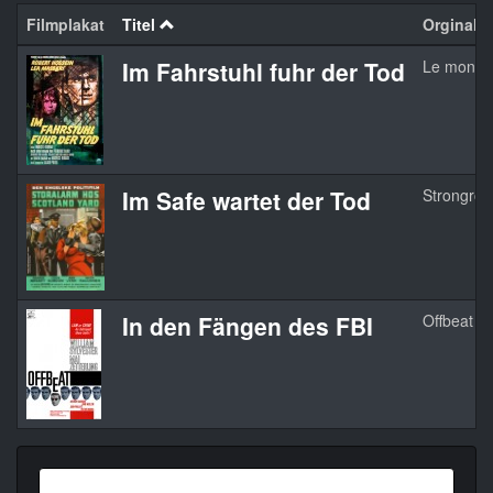
Filmplakat
Titel
Orginaltit
Im Fahrstuhl fuhr der Tod
Le monte
Im Safe wartet der Tod
Strongro
In den Fängen des FBI
Offbeat