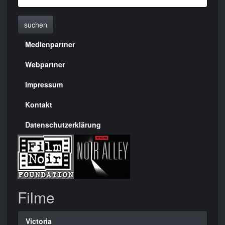
suchen
Medienpartner
Menülinks
rechte
Webpartner
Seite
Impressum
Kontakt
Datenschutzerklärung
Filme
Victoria