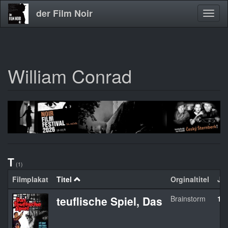
der Film Noir
Navig
aktivi
William Conrad
Direkt
zum
Inhalt
T
(1)
Filmplakat
Titel
Orginaltitel
Ja
teuflische Spiel, Das
Brainstorm
19