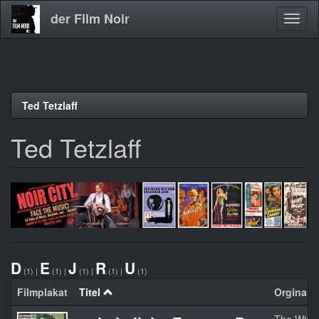
der Film Noir
Navig
aktivi
Direkt
Ted Tetzlaff
zum
Inhalt
Ted Tetzlaff
D
E
J
R
U
(1)
|
(1)
|
(1)
|
(1)
|
(1)
Filmplakat
Titel
Orginalti