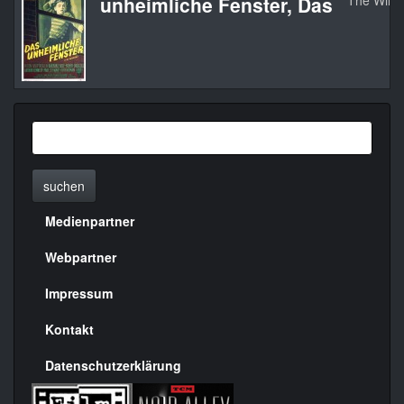
unheimliche Fenster, Das
The Win
suchen
Medienpartner
Menülinks
rechte
Webpartner
Seite
Impressum
Kontakt
Datenschutzerklärung