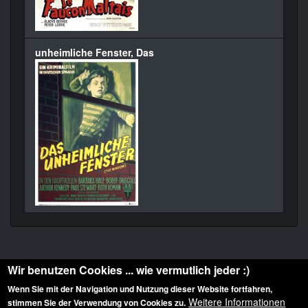
unheimliche Fenster, Das
Wir benutzen Cookies ... wie vermutlich jeder :)
Wenn Sie mit der Navigation und Nutzung dieser Website fortfahren,
Weitere Informationen
stimmen Sie der Verwendung von Cookies zu.
Diese Website ist urheberrechtlich geschützt: © 2010-2026 der Film Noir de. Alle