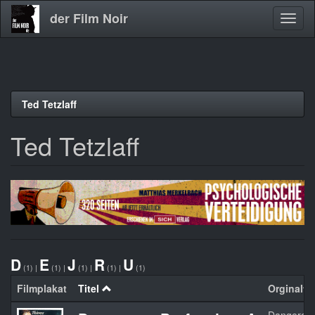
der Film Noir
Navig
aktivi
Direkt
Ted Tetzlaff
zum
Inhalt
Ted Tetzlaff
D
E
J
R
U
(1)
|
(1)
|
(1)
|
(1)
|
(1)
Filmplakat
Titel
Orginaltit