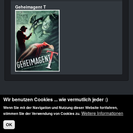
Geheimagent T
Wir benutzen Cookies ... wie vermutlich jeder :)
Wenn Sie mit der Navigation und Nutzung dieser Website fortfahren,
Weitere Informationen
stimmen Sie der Verwendung von Cookies zu.
Diese Website ist urheberrechtlich geschützt: © 2010-2026 der Film Noir de. Alle
Rechte vorbehalten.
OK