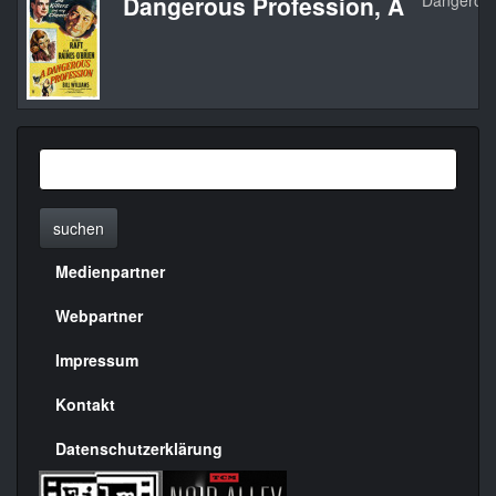
Dangerous Profession, A
Dangerous
suchen
Medienpartner
Menülinks
rechte
Webpartner
Seite
Impressum
Kontakt
Datenschutzerklärung