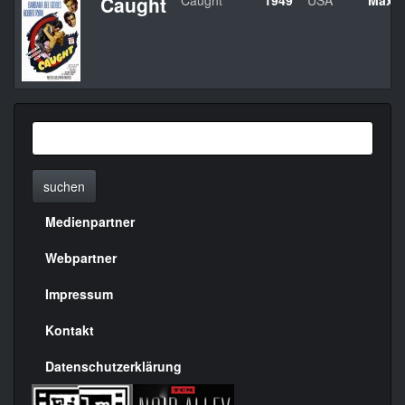
Caught
Caught
1949
USA
Max O
suchen
Medienpartner
Menülinks
rechte
Webpartner
Seite
Impressum
Kontakt
Datenschutzerklärung