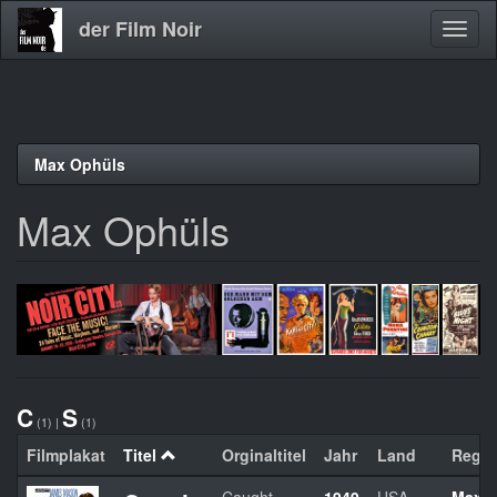
der Film Noir
Navig
aktivi
Direkt
Max Ophüls
zum
Inhalt
Max Ophüls
C
S
(1)
|
(1)
Filmplakat
Titel
Orginaltitel
Jahr
Land
Regie