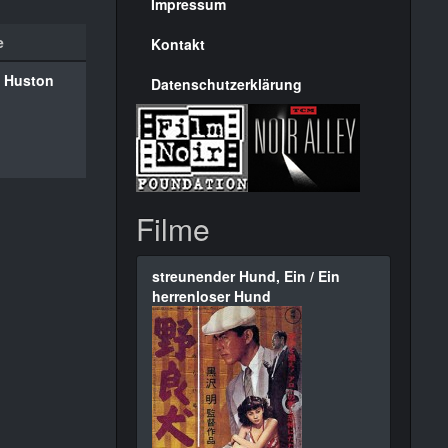
Seite
Impressum
e
Kontakt
 Huston
Datenschutzerklärung
Filme
streunender Hund, Ein / Ein
herrenloser Hund