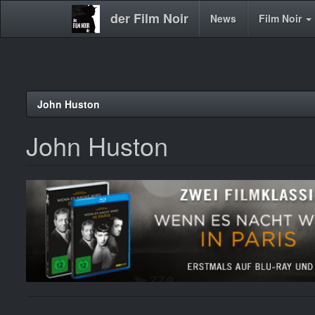
der Film Noir
Main
News
Film Noir
navigation
Direkt
John Huston
zum
Inhalt
John Huston