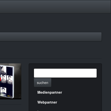
suchen
Medienpartner
Menülinks
rechte
Webpartner