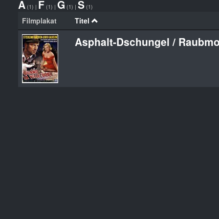
A
F
G
S
(1)
|
(1)
|
(1)
|
(1)
Filmplakat
Titel
Asphalt-Dschungel / Raubm