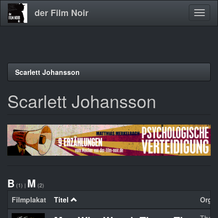
der Film Noir
Navig
aktivi
Direkt
Scarlett Johansson
zum
Inhalt
Scarlett Johansson
B
M
(1)
|
(2)
Filmplakat
Titel
Orgin