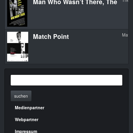
Man Who Wasn’t There, The
The M
Match Point
Match
suchen
Medienpartner
Menülinks
rechte
Webpartner
Seite
Impressum