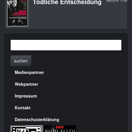
Tödliche Entscheidung
Before The D
suchen
Medienpartner
Menülinks
rechte
Webpartner
Seite
Impressum
Kontakt
Datenschutzerklärung