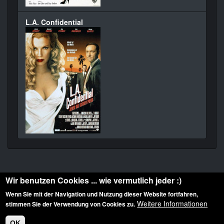
L.A. Confidential
Wir benutzen Cookies ... wie vermutlich jeder :)
Wenn Sie mit der Navigation und Nutzung dieser Website fortfahren,
Weitere Informationen
stimmen Sie der Verwendung von Cookies zu.
Diese Website ist urheberrechtlich geschützt: © 2010-2026 der Film Noir de. Alle
Rechte vorbehalten.
OK