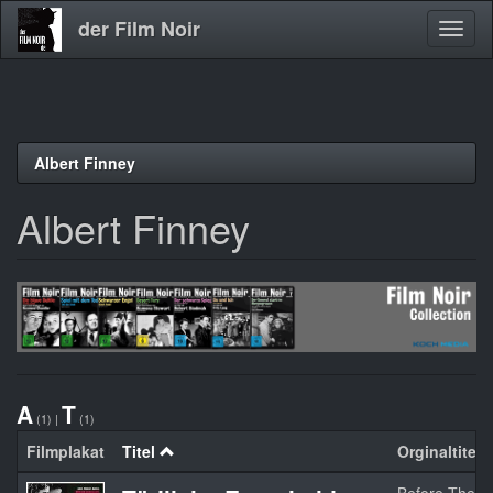
der Film Noir
Navig
aktivi
Direkt
Albert Finney
zum
Inhalt
Albert Finney
A
T
(1)
|
(1)
Filmplakat
Titel
Orginaltitel