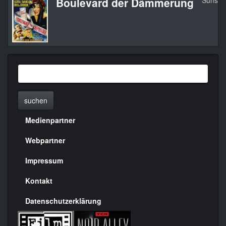
Boulevard der Dämmerung
Sunset
suchen
Medienpartner
Menülinks
rechte
Webpartner
Seite
Impressum
Kontakt
Datenschutzerklärung