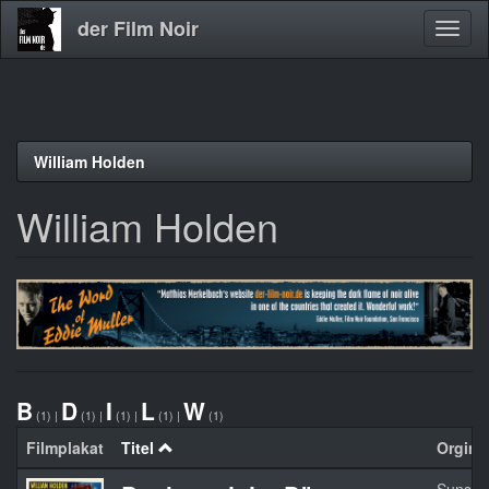
der Film Noir
Navig
aktivi
Direkt
William Holden
zum
Inhalt
William Holden
B
D
I
L
W
(1)
|
(1)
|
(1)
|
(1)
|
(1)
Filmplakat
Titel
Orginal