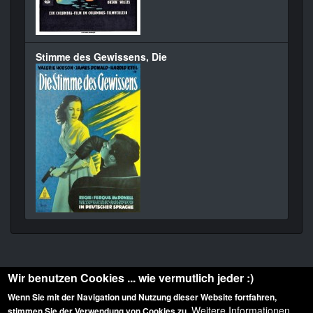
Stimme des Gewissens, Die
Wir benutzen Cookies ... wie vermutlich jeder :)
Wenn Sie mit der Navigation und Nutzung dieser Website fortfahren,
Weitere Informationen
stimmen Sie der Verwendung von Cookies zu.
Diese Website ist urheberrechtlich geschützt: © 2010-2026 der Film Noir de. Alle