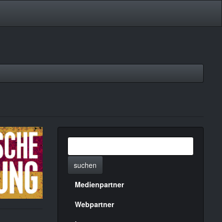
suchen
Medienpartner
Menülinks
rechte
Webpartner