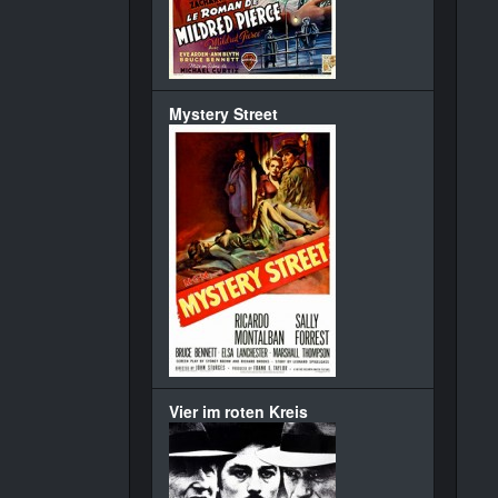
Mystery Street
Vier im roten Kreis