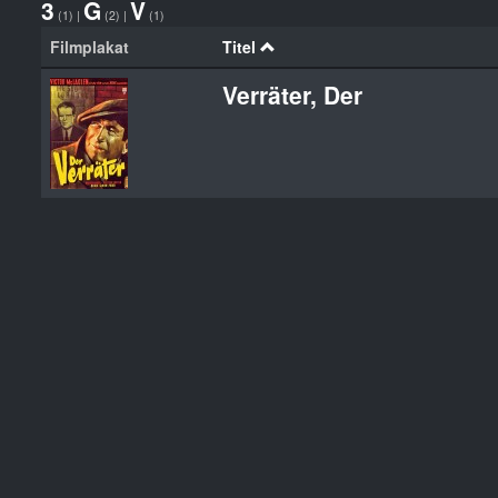
3
G
V
(1)
|
(2)
|
(1)
Filmplakat
Titel
Verräter, Der