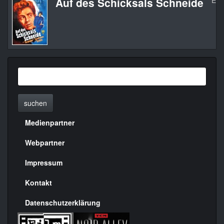
Auf des Schicksals Schneide
Edg
suchen
Medienpartner
Menülinks
rechte
Webpartner
Seite
Impressum
Kontakt
Datenschutzerklärung