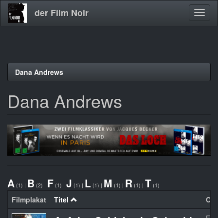
der Film Noir
Navig
aktivi
Direkt
Dana Andrews
zum
Inhalt
Dana Andrews
A
B
F
J
L
M
R
T
(1)
|
(2)
|
(1)
|
(1)
|
(1)
|
(1)
|
(1)
|
(1)
Filmplakat
Titel
Org