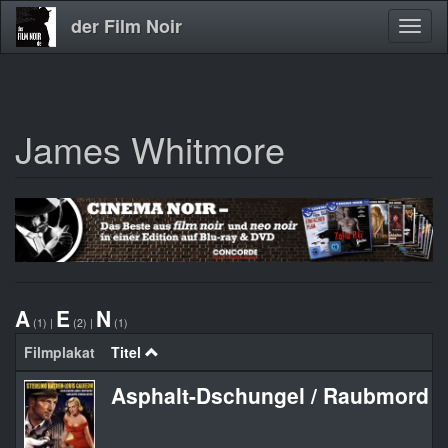
der Film Noir
Navig
aktivi
James Whitmore
Direkt
zum
Inhalt
A
E
N
(1)
|
(2)
|
(1)
Filmplakat
Titel
Asphalt-Dschungel / Raubmord