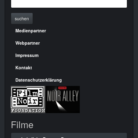
suchen
Medienpartner
Menülinks
rechte
Webpartner
Seite
Impressum
Kontakt
Datenschutzerklärung
Filme