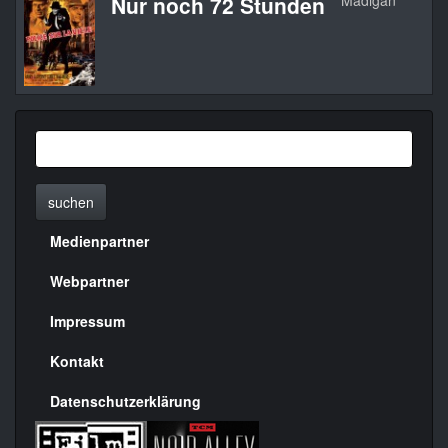
Nur noch 72 Stunden
Madigan
1
suchen
Medienpartner
Menülinks
rechte
Webpartner
Seite
Impressum
Kontakt
Datenschutzerklärung