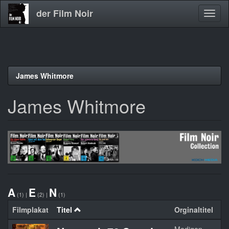
der Film Noir
Navig
aktivi
Direkt
James Whitmore
zum
Inhalt
James Whitmore
A
E
N
(1)
|
(2)
|
(1)
Filmplakat
Titel
Orginaltitel
Ja