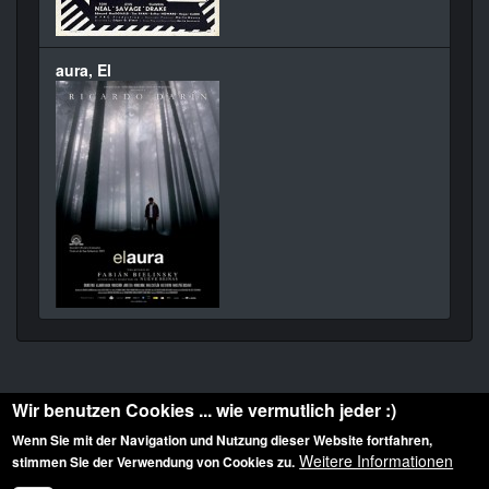
aura, El
Wir benutzen Cookies ... wie vermutlich jeder :)
Wenn Sie mit der Navigation und Nutzung dieser Website fortfahren,
Weitere Informationen
stimmen Sie der Verwendung von Cookies zu.
Diese Website ist urheberrechtlich geschützt: © 2010-2026 der Film Noir de. Alle
Rechte vorbehalten.