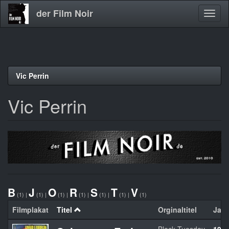
der Film Noir
Navig
aktivi
Direkt
Vic Perrin
zum
Inhalt
Vic Perrin
B
J
O
R
S
T
V
(1)
|
(1)
|
(1)
|
(1)
|
(1)
|
(1)
|
(1)
Filmplakat
Titel
Orginaltitel
Jahr