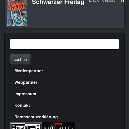
Schwarzer Freitag
Black Tuesday
195
suchen
Medienpartner
Menülinks
rechte
Webpartner
Seite
Impressum
Kontakt
Datenschutzerklärung