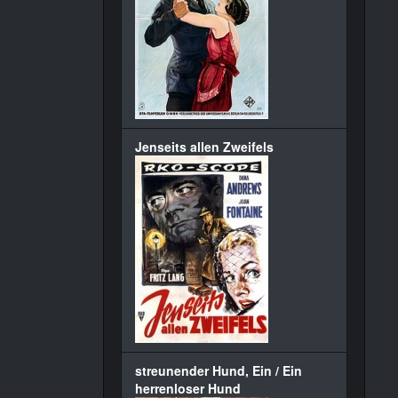
Jenseits allen Zweifels
streunender Hund, Ein / Ein
herrenloser Hund