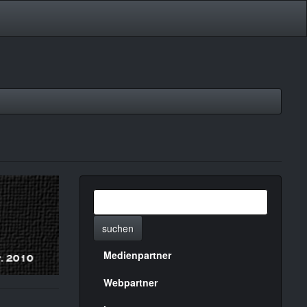
suchen
Medienpartner
Menülinks
rechte
Webpartner