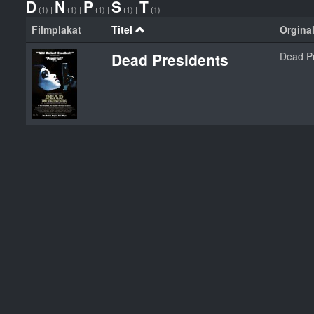
D
N
P
S
T
(1)
|
(1)
|
(1)
|
(1)
|
(1)
Filmplakat
Titel
Orginal
Dead Presidents
Dead Pr