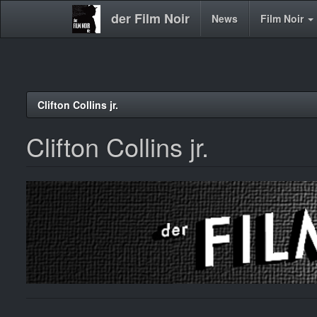
der Film Noir
Main
News
Film Noir
navigation
Direkt
Clifton Collins jr.
zum
Inhalt
Clifton Collins jr.