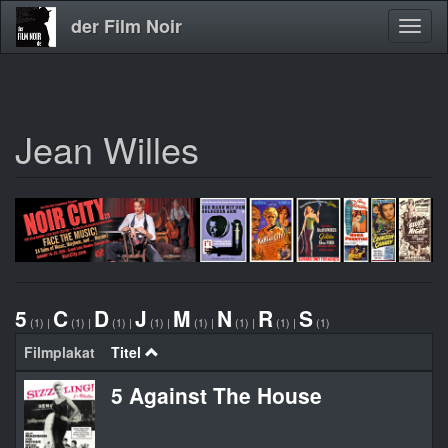
der Film Noir
Navig
aktivi
Jean Willes
Direkt
zum
Inhalt
5
C
D
J
M
N
R
S
(1)
|
(1)
|
(1)
|
(1)
|
(1)
|
(1)
|
(1)
|
(1)
Filmplakat
Titel
5 Against The House