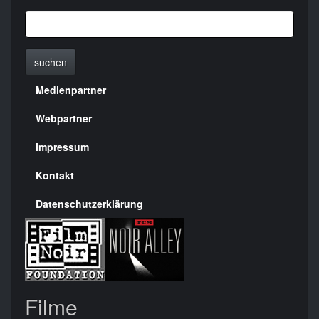
suchen
Medienpartner
Menülinks
rechte
Webpartner
Seite
Impressum
Kontakt
Datenschutzerklärung
Filme