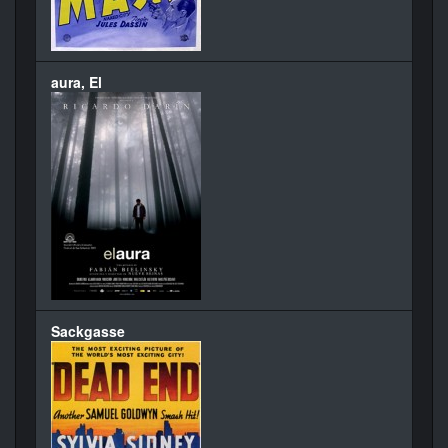
aura, El
Sackgasse