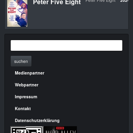
Peter Five Eight
Peter Five Eight
2024
suchen
Medienpartner
Menülinks
rechte
Webpartner
Seite
Impressum
Kontakt
Datenschutzerklärung