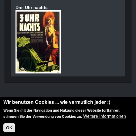
Drei Uhr nachts
Wir benutzen Cookies ... wie vermutlich jeder :)
Wenn Sie mit der Navigation und Nutzung dieser Website fortfahren,
Weitere Informationen
stimmen Sie der Verwendung von Cookies zu.
Diese Website ist urheberrechtlich geschützt: © 2010-2026 der Film Noir de. Alle
Rechte vorbehalten.
OK