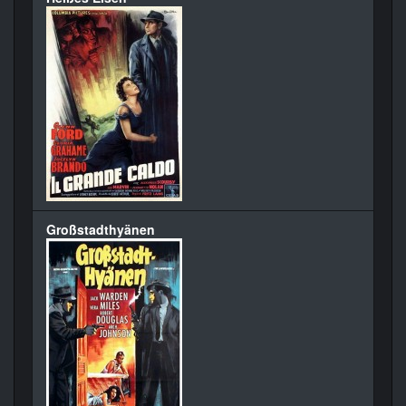
Großstadthyänen