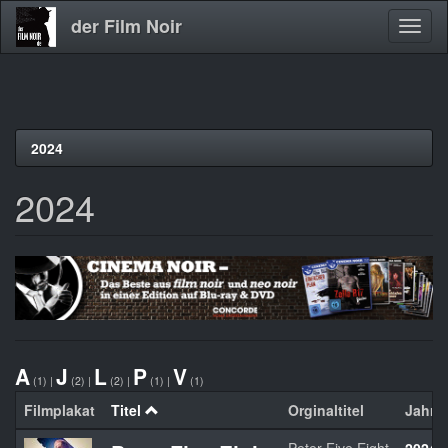
der Film Noir
Navig
aktivi
Direkt
2024
zum
Inhalt
2024
A
J
L
P
V
(1)
|
(2)
|
(2)
|
(1)
|
(1)
Filmplakat
Titel
Orginaltitel
Jahr