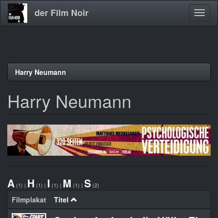
der Film Noir
Navig
aktivi
Direkt
Harry Neumann
zum
Inhalt
Harry Neumann
A
H
I
M
S
(1)
|
(1)
|
(1)
|
(1)
|
(2)
Filmplakat
Titel