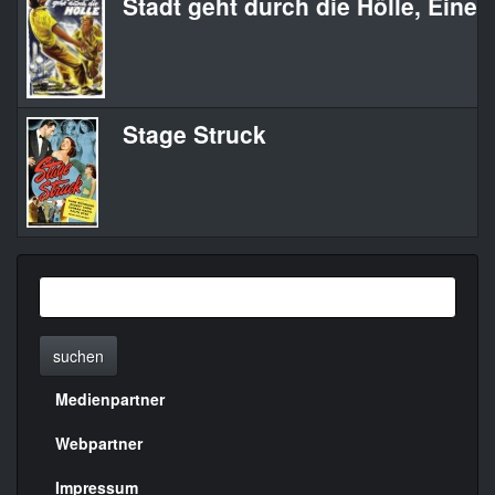
Stadt geht durch die Hölle, Eine
Stage Struck
suchen
Medienpartner
Menülinks
rechte
Webpartner
Seite
Impressum