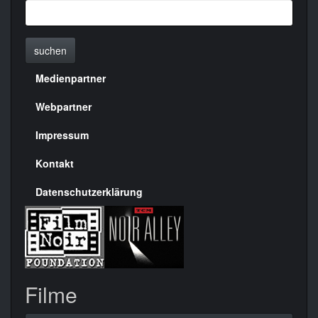
suchen
Medienpartner
Menülinks
rechte
Webpartner
Seite
Impressum
Kontakt
Datenschutzerklärung
Filme