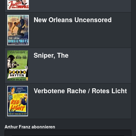
New Orleans Uncensored
N
Sniper, The
Th
Verbotene Rache / Rotes Licht
Re
Arthur Franz abonnieren