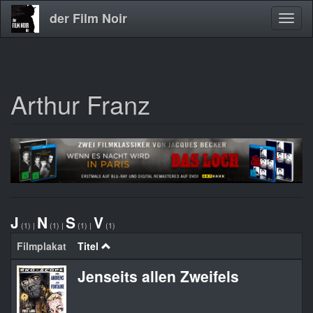
der Film Noir
Navig
aktivi
Arthur Franz
Direkt
zum
Inhalt
J
N
S
V
(1)
|
(1)
|
(1)
|
(1)
Filmplakat
Titel
Or
Jenseits allen Zweifels
B