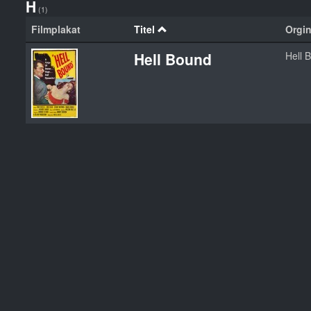
H
(1)
Filmplakat
Titel
Orgin
Hell Bound
Hell 