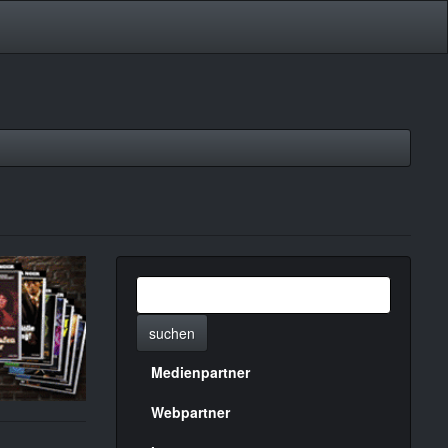
suchen
Medienpartner
Menülinks
rechte
Webpartner