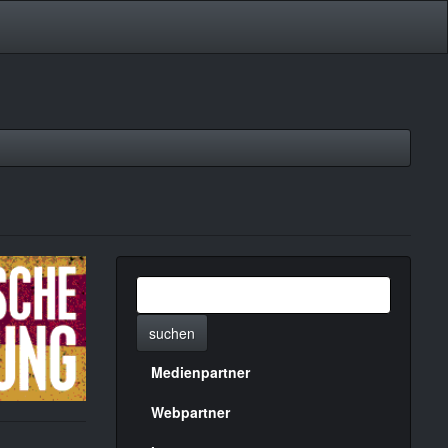
suchen
Medienpartner
Menülinks
rechte
Webpartner