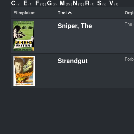
C
E
F
G
M
N
R
S
V
(2)
|
(1)
|
(1)
|
(2)
|
(2)
|
(1)
|
(1)
|
(2)
|
(1)
Filmplakat
Titel
Orgi
Sniper, The
The 
Strandgut
Forb