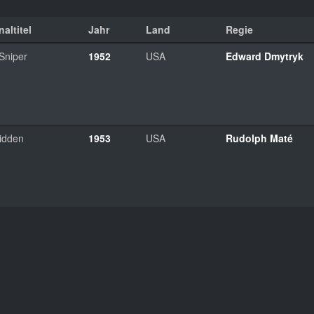
naltitel
Jahr
Land
Regie
Sniper
1952
USA
Edward Dmytryk
idden
1953
USA
Rudolph Maté