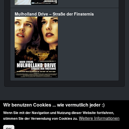
Mulholland Drive – Straße der Finsternis
Wir benutzen Cookies ... wie vermutlich jeder :)
Wenn Sie mit der Navigation und Nutzung dieser Website fortfahren,
Weitere Informationen
stimmen Sie der Verwendung von Cookies zu.
Diese Website ist urheberrechtlich geschützt: © 2010-2026 der Film Noir de. Alle
Rechte vorbehalten.