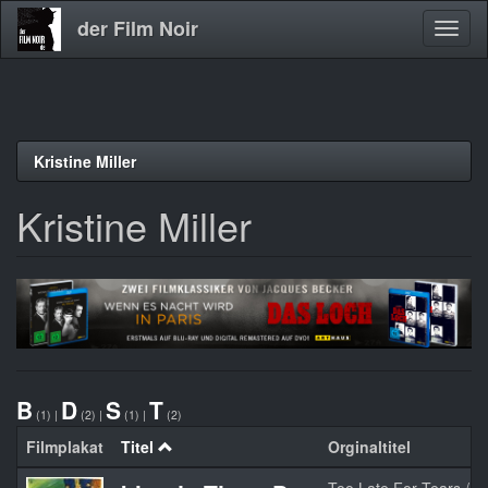
der Film Noir
Navig
aktivi
Direkt
Kristine Miller
zum
Inhalt
Kristine Miller
B
D
S
T
(1)
|
(2)
|
(1)
|
(2)
Filmplakat
Titel
Orginaltitel