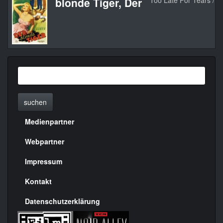
blonde Tiger, Der
Too Late For Tears / Kil
suchen
Medienpartner
Menülinks
rechte
Webpartner
Seite
Impressum
Kontakt
Datenschutzerklärung