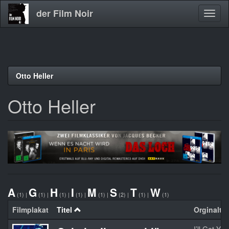
der Film Noir
Navig
aktivi
Direkt
Otto Heller
zum
Inhalt
Otto Heller
A
G
H
I
M
S
T
W
(1)
|
(1)
|
(1)
|
(1)
|
(1)
|
(2)
|
(1)
|
(1)
Filmplakat
Titel
Orginaltit