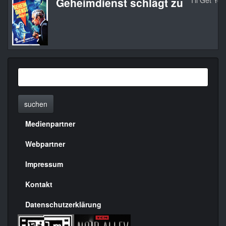
Geheimdienst schlägt zu
I’ll Get Yo
suchen
Medienpartner
Menülinks
rechte
Webpartner
Seite
Impressum
Kontakt
Datenschutzerklärung