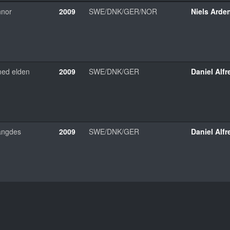
nnor
2009
SWE/DNK/GER/NOR
Niels Arde
med elden
2009
SWE/DNK/GER
Daniel Alf
rängdes
2009
SWE/DNK/GER
Daniel Alf