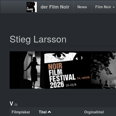
der Film Noir
Main
News
Film Noir
navigation
Stieg Larsson
Direkt
zum
Inhalt
V
(3)
Filmplakat
Titel
Orginaltitel