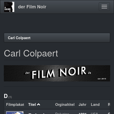
der Film Noir
Navig
aktivi
Direkt
Carl Colpaert
zum
Inhalt
Carl Colpaert
D
(1)
Filmplakat
Titel
Orginaltitel
Jahr
Land
Reg