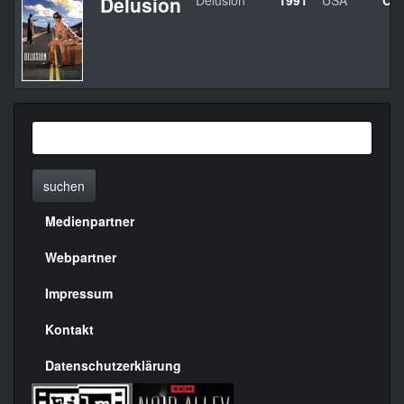
Delusion
Delusion
1991
USA
Car
suchen
Medienpartner
Menülinks
rechte
Webpartner
Seite
Impressum
Kontakt
Datenschutzerklärung