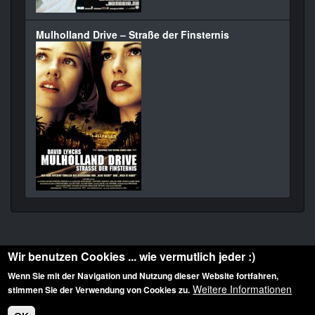
Mulholland Drive – Straße der Finsternis
Wir benutzen Cookies ... wie vermutlich jeder :)
Wenn Sie mit der Navigation und Nutzung dieser Website fortfahren,
Weitere Informationen
stimmen Sie der Verwendung von Cookies zu.
Diese Website ist urheberrechtlich geschützt: © 2010-2026 der Film Noir de. Alle
Rechte vorbehalten.