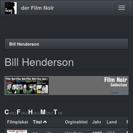
der Film Noir
Navig
aktivi
Direkt
Bill Henderson
zum
Inhalt
Bill Henderson
C
F
H
M
T
(1)
|
(1)
|
(1)
|
(1)
|
(1)
Filmplakat
Titel
Orginaltitel
Jahr
Land
Re