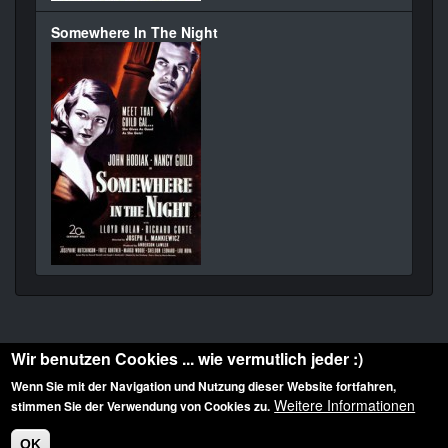
Somewhere In The Night
Wir benutzen Cookies ... wie vermutlich jeder :)
Wenn Sie mit der Navigation und Nutzung dieser Website fortfahren,
Weitere Informationen
stimmen Sie der Verwendung von Cookies zu.
Diese Website ist urheberrechtlich geschützt: © 2010-2026 der Film Noir de. Alle
Rechte vorbehalten.
OK