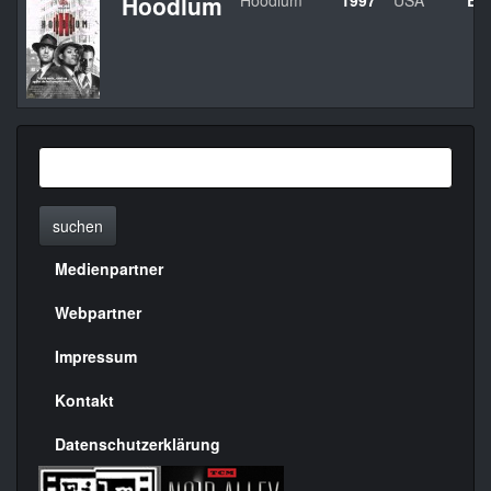
Hoodlum
Hoodlum
1997
USA
Bil
suchen
Medienpartner
Menülinks
rechte
Webpartner
Seite
Impressum
Kontakt
Datenschutzerklärung