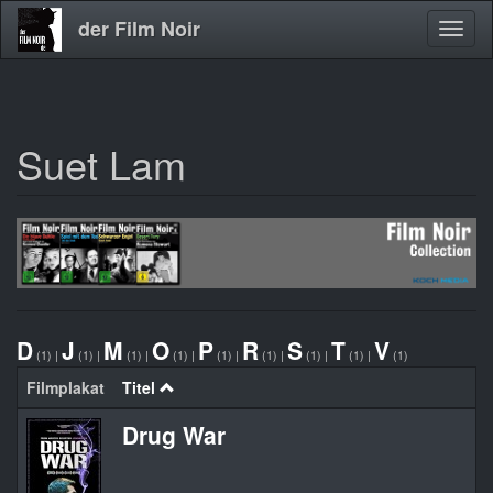
der Film Noir
Navig
aktivi
Suet Lam
Direkt
zum
Inhalt
D
J
M
O
P
R
S
T
V
(1)
|
(1)
|
(1)
|
(1)
|
(1)
|
(1)
|
(1)
|
(1)
|
(1)
Filmplakat
Titel
Drug War