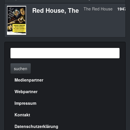
Red House, The
The Red House
1947
suchen
Medienpartner
Menülinks
rechte
Webpartner
Seite
Impressum
Kontakt
Datenschutzerklärung