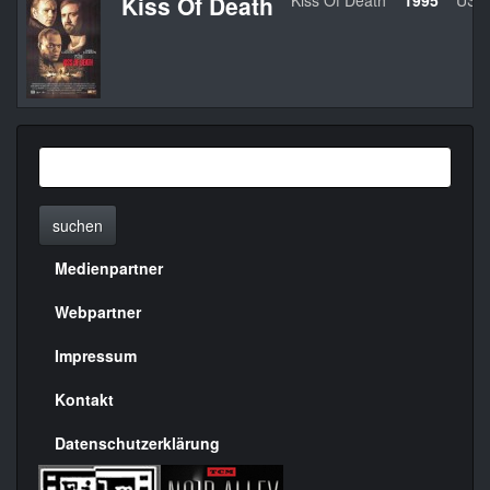
Kiss Of Death
Kiss Of Death
1995
USA
suchen
Medienpartner
Menülinks
rechte
Webpartner
Seite
Impressum
Kontakt
Datenschutzerklärung