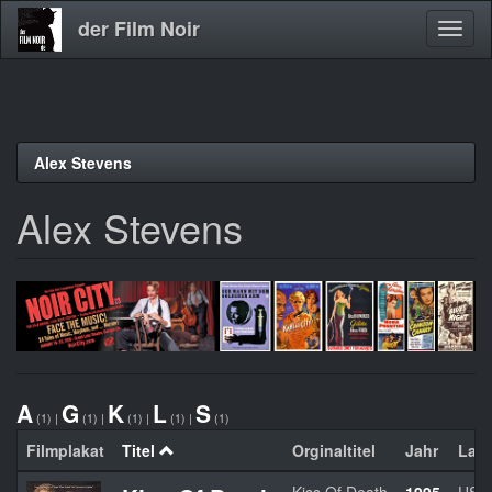
der Film Noir
Navig
aktivi
Direkt
Alex Stevens
zum
Inhalt
Alex Stevens
A
G
K
L
S
(1)
|
(1)
|
(1)
|
(1)
|
(1)
Filmplakat
Titel
Orginaltitel
Jahr
Lan