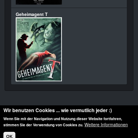
Geheimagent T
Wir benutzen Cookies ... wie vermutlich jeder :)
Wenn Sie mit der Navigation und Nutzung dieser Website fortfahren,
Weitere Informationen
stimmen Sie der Verwendung von Cookies zu.
Diese Website ist urheberrechtlich geschützt: © 2010-2026 der Film Noir de. Alle
Rechte vorbehalten.
OK