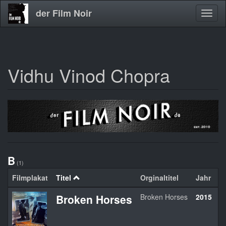
der Film Noir
Navig
aktivi
Vidhu Vinod Chopra
Direkt
zum
Inhalt
B
(1)
Filmplakat
Titel
Orginaltitel
Jahr
L
Broken Horses
Broken Horses
2015
U