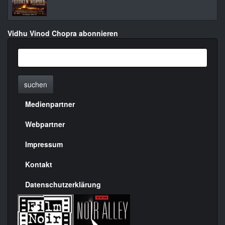
Vidhu Vinod Chopra abonnieren
suchen
Medienpartner
Menülinks
rechte
Webpartner
Seite
Impressum
Kontakt
Datenschutzerklärung