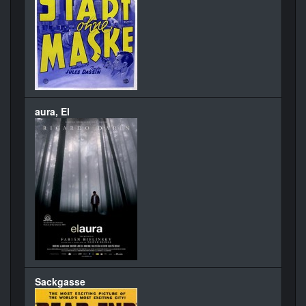
aura, El
Sackgasse