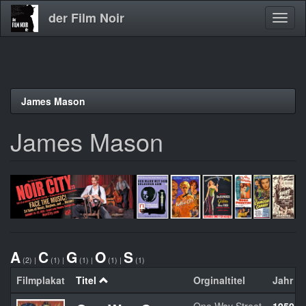
der Film Noir
Navig
aktivi
Direkt
James Mason
zum
Inhalt
James Mason
A
C
G
O
S
(2)
|
(1)
|
(1)
|
(1)
|
(1)
Filmplakat
Titel
Orginaltitel
Jahr