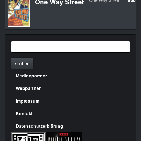
One Way Street
One Way Street
1950
suchen
Medienpartner
Menülinks
rechte
Webpartner
Seite
Impressum
Kontakt
Datenschutzerklärung