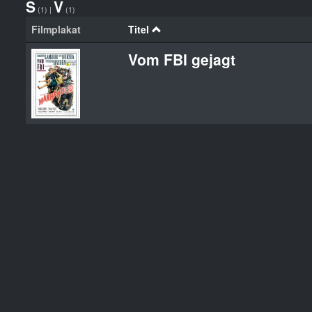
S
V
(1)
|
(1)
Filmplakat
Titel
Vom FBI gejagt