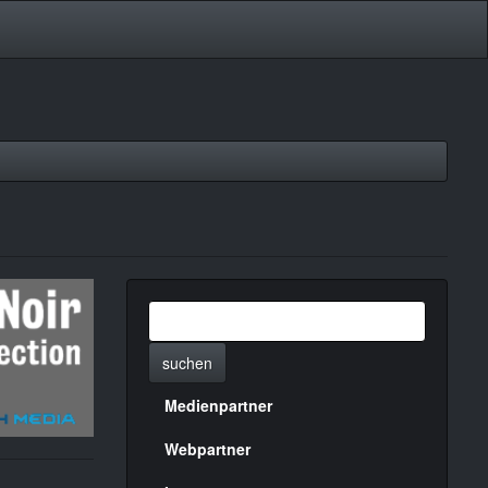
suchen
Medienpartner
Menülinks
rechte
Webpartner