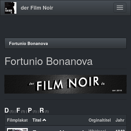
der Film Noir
Navig
aktivi
Direkt
Fortunio Bonanova
zum
Inhalt
Fortunio Bonanova
D
F
P
R
(1)
|
(1)
|
(1)
|
(1)
Filmplakat
Titel
Orginaltitel
Jahr