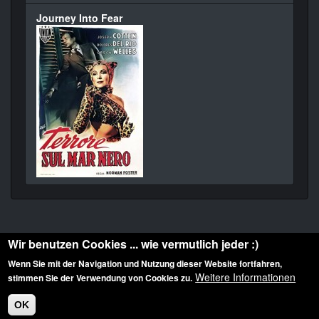
Journey Into Fear
Wir benutzen Cookies ... wie vermutlich jeder :)
Wenn Sie mit der Navigation und Nutzung dieser Website fortfahren,
Weitere Informationen
stimmen Sie der Verwendung von Cookies zu.
Diese Website ist urheberrechtlich geschützt: © 2010-2026 der Film Noir de. Alle
Rechte vorbehalten.
OK