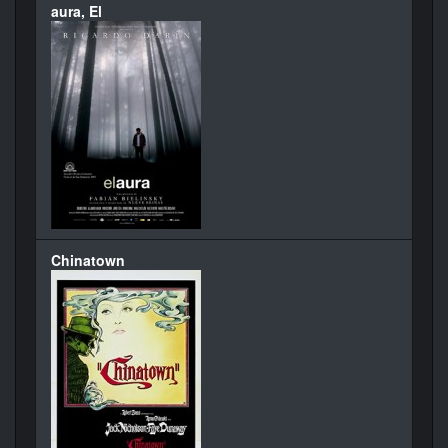
aura, El
Chinatown