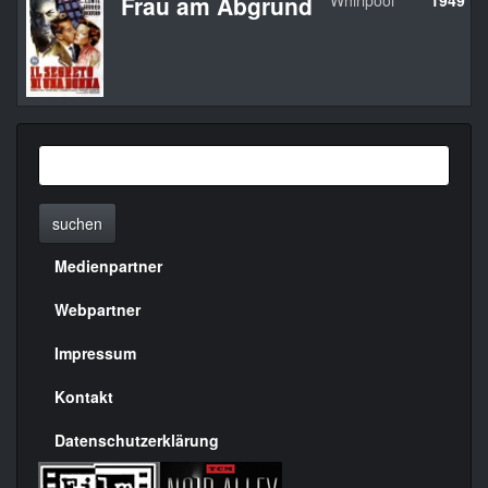
Frau am Abgrund
Whirlpool
1949
suchen
Medienpartner
Menülinks
rechte
Webpartner
Seite
Impressum
Kontakt
Datenschutzerklärung