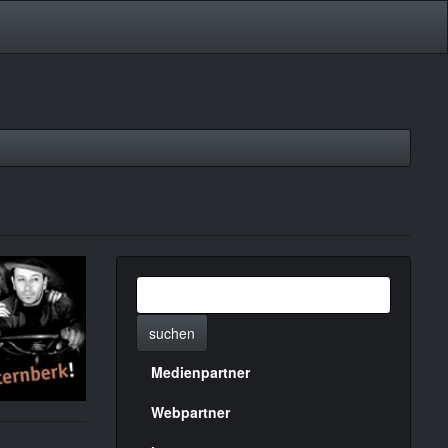
suchen
Medienpartner
Menülinks
rechte
Webpartner