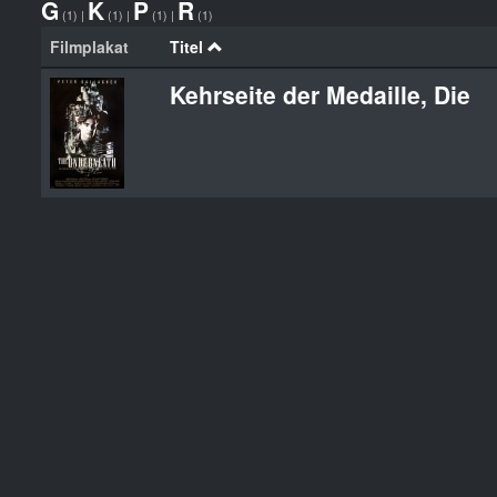
G
K
P
R
(1)
|
(1)
|
(1)
|
(1)
Filmplakat
Titel
Kehrseite der Medaille, Die