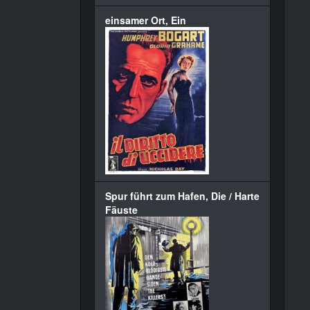
einsamer Ort, Ein
Spur führt zum Hafen, Die / Harte
Fäuste