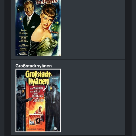
Großstadthyänen