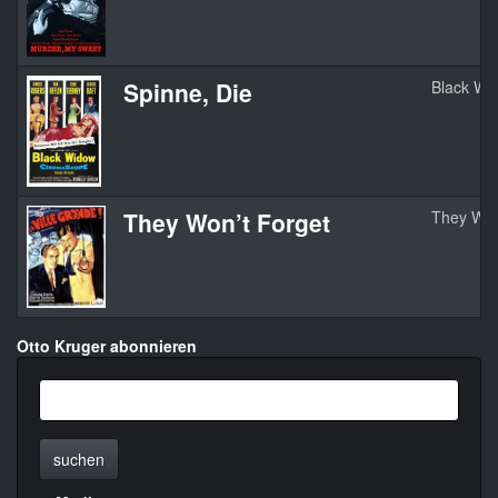
Spinne, Die
Black Wi
They Won’t Forget
They Won
Otto Kruger abonnieren
suchen