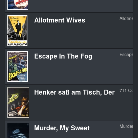
Allotment Wives
Allotmen
Escape In The Fog
Escape I
Henker saß am Tisch, Der
711 Ocea
Murder, My Sweet
Murder, 