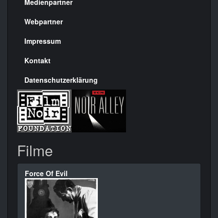
Medienpartner
Menülinks
rechte
Webpartner
Seite
Impressum
Kontakt
Datenschutzerklärung
Filme
Force Of Evil