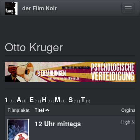
der Film Noir
Navig
aktivi
Otto Kruger
Direkt
zum
Inhalt
1
A
E
H
M
S
T
(1)
|
(1)
|
(1)
|
(1)
|
(1)
|
(1)
|
(1)
Filmplakat
Titel
Orginalti
12 Uhr mittags
High Noo