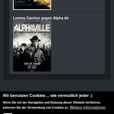
Lemmy Caution gegen Alpha 60
Wir benutzen Cookies ... wie vermutlich jeder :)
Wenn Sie mit der Navigation und Nutzung dieser Website fortfahren,
Weitere Informationen
stimmen Sie der Verwendung von Cookies zu.
Diese Website ist urheberrechtlich geschützt: © 2010-2026 der Film Noir de. Alle
Rechte vorbehalten.