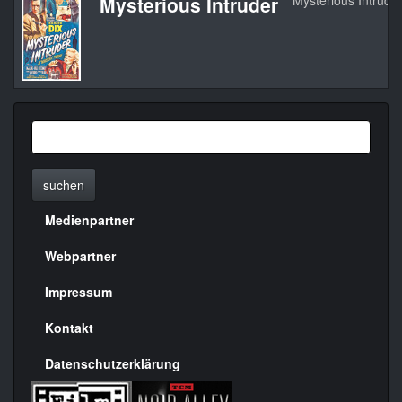
Mysterious Intruder
Mysterious Intrude
suchen
Medienpartner
Menülinks
rechte
Webpartner
Seite
Impressum
Kontakt
Datenschutzerklärung