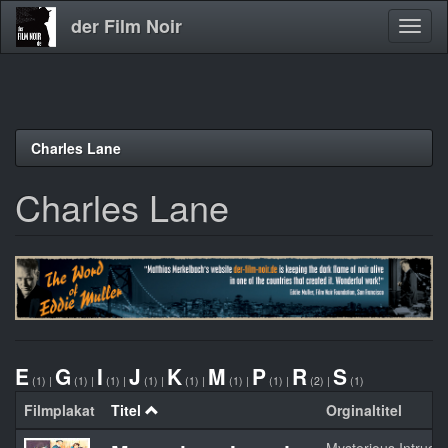
der Film Noir
Navig
aktivi
Direkt
Charles Lane
zum
Inhalt
Charles Lane
E
G
I
J
K
M
P
R
S
(1)
|
(1)
|
(1)
|
(1)
|
(1)
|
(1)
|
(1)
|
(2)
|
(1)
Filmplakat
Titel
Orginaltitel