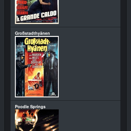
Großstadthyänen
Poodle Springs