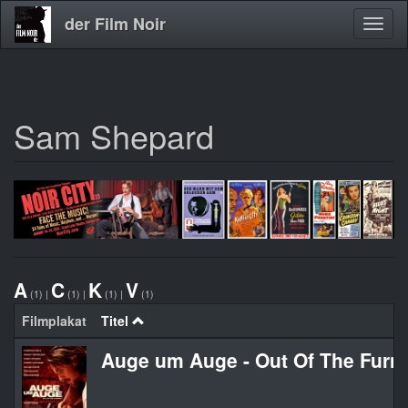
der Film Noir
Navig
aktivi
Sam Shepard
Direkt
zum
Inhalt
A
C
K
V
(1)
|
(1)
|
(1)
|
(1)
Filmplakat
Titel
Auge um Auge - Out Of The Furn