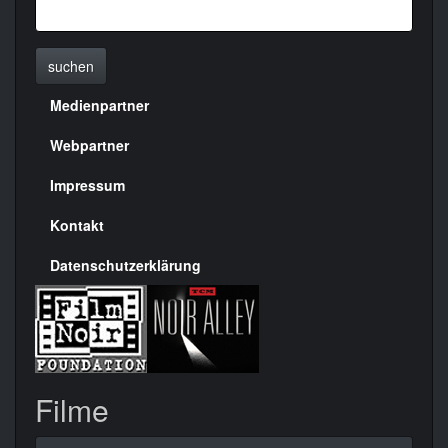
suchen
Medienpartner
Menülinks
rechte
Webpartner
Seite
Impressum
Kontakt
Datenschutzerklärung
Filme