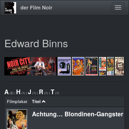
der Film Noir
Navig
aktivi
Edward Binns
Direkt
zum
Inhalt
A
H
J
R
T
(2)
|
(1)
|
(1)
|
(1)
|
(1)
Filmplakat
Titel
Achtung… Blondinen-Gangster