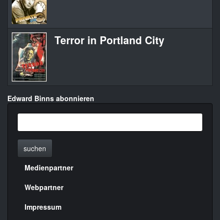
Terror in Portland City
Edward Binns abonnieren
suchen
Medienpartner
Menülinks
rechte
Webpartner
Seite
Impressum